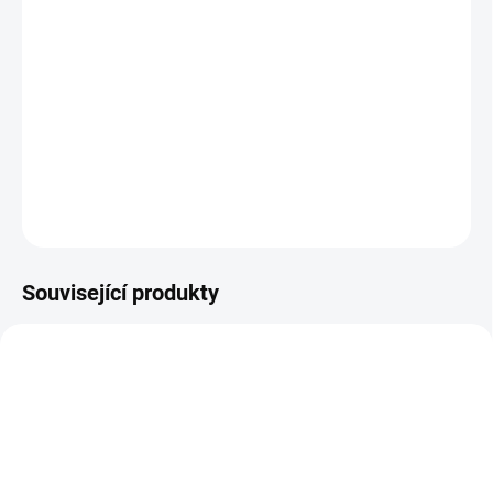
−
+
Přidat do košíku
Ventilek pro bezdušový systém pneumatik.
DETAILNÍ INFORMACE
ZEPTAT SE
Související produkty
453
438