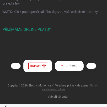
pravidla hry
WMTC: Klíč k pochopení reálného dojezdu vaší elektrické motorky
PŘIJÍMÁME ONLINE PLATBY
Copyright 2026
Electric-Motion.cz ⚡
. Všechna práva vyhrazena.
Upravit
nastavení cookies
Vytvořil Shoptet
×