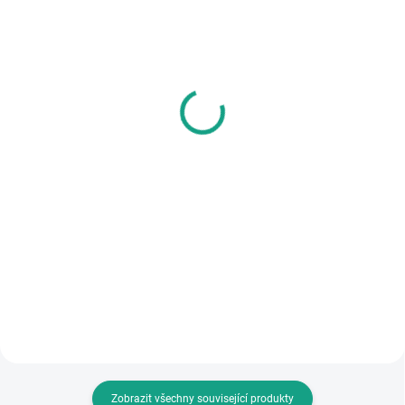
SKLADEM
SKLADEM
PMT E-Fire 10 x 2,125
Bezdušová pneumatika
bezdušová pneumatika
10x2,7-6,5
1 249 Kč
449 Kč
Do košíku
Do košíku
Značková italská pneumatika s
Bezdušová pneumatika 10 x 2,7-
výrazně lepšími vlastnostmi
6,5
oproti originálu. 10" pneu určená
pro přímé použití na elektrické
koloběžky Xiaomi MI Electric
Scooter M365 / Pro /...
Zobrazit všechny související produkty