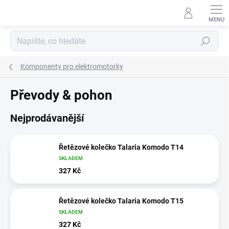
Přejít
na
obsah
Hledat
Komponenty pro elektromotorky
Převody & pohon
Nejprodávanější
Řetězové kolečko Talaria Komodo T14
SKLADEM
327 Kč
Řetězové kolečko Talaria Komodo T15
SKLADEM
327 Kč