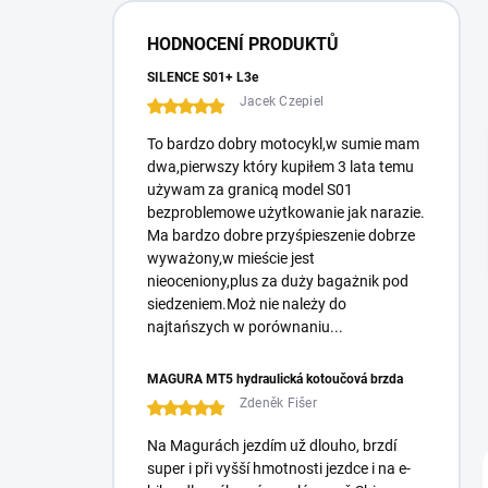
í
p
HODNOCENÍ PRODUKTŮ
a
n
SILENCE S01+ L3e
e
Jacek Czepiel
l
To bardzo dobry motocykl,w sumie mam
dwa,pierwszy który kupiłem 3 lata temu
używam za granicą model S01
bezproblemowe użytkowanie jak narazie.
Ma bardzo dobre przyśpieszenie dobrze
wyważony,w mieście jest
nieoceniony,plus za duży bagażnik pod
siedzeniem.Moż nie należy do
najtańszych w porównaniu...
MAGURA MT5 hydraulická kotoučová brzda
Zdeněk Fišer
Na Magurách jezdím už dlouho, brzdí
super i při vyšší hmotnosti jezdce i na e-