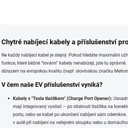
standardními domácími
standardními domácím
zástrčkami (elektrické nářadí,
zástrčkami (elektrické 
sporáky, trouby, ledničky,...
sporáky, trouby, ledničky
O
v
Chytré nabíjecí kabely a příslušenství pr
l
á
d
Ne každý nabíjecí kabel je stejný. Pokud hledáte maximální uživ
a
funkce, které běžné "tovární" kabely nenabízejí, jste tu správn
c
í
důrazem na evropskou kvalitu (např. slovinskou značku Metron
p
r
V čem naše EV příslušenství vyniká?
v
k
y
Kabely s "Tesla tlačítkem" (Charge Port Opener):
Usnadně
v
mají integrovaný vysílač – po stisknutí tlačítka na konek
ý
p
portu, nebo se kabel po ukončení nabíjení sám odemkne. 
i
v autě při nabíjení na veřejném sloupku nebo u domácího
s