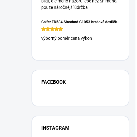
biku, dle mého názoru lépe než Shimano,
pouze náročnější údržba
Galfer FD584 Standard G1053 brzdové destičky pro Magura Gustrav PRO
výborný poměr cena výkon
FACEBOOK
INSTAGRAM