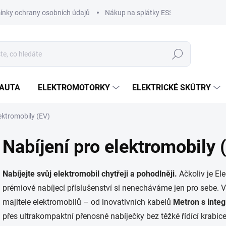
nky ochrany osobních údajů
Nákup na splátky ESSOX
Nákup na
Hledat
OAUTA
ELEKTROMOTORKY
ELEKTRICKÉ SKÚTRY
lektromobily (EV)
Nabíjení pro elektromobily 
Nabíjejte svůj elektromobil chytřeji a pohodlněji.
Ačkoliv je El
prémiové nabíjecí příslušenství si nenecháváme jen pro sebe. V
majitele elektromobilů – od inovativních kabelů
Metron s integ
přes ultrakompaktní přenosné nabíječky bez těžké řídící krabice