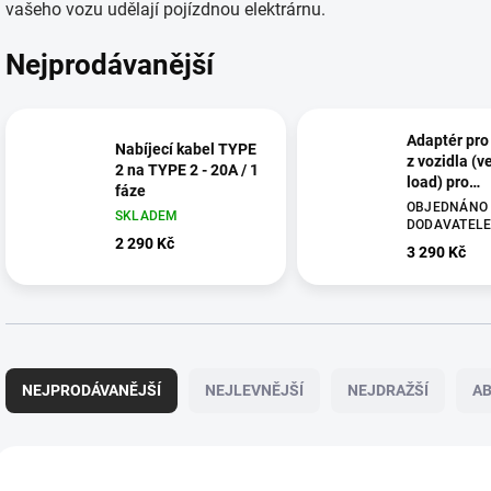
vašeho vozu udělají pojízdnou elektrárnu.
Nejprodávanější
Adaptér pro
Nabíjecí kabel TYPE
z vozidla (v
2 na TYPE 2 - 20A / 1
load) pro
fáze
elektromobi
OBJEDNÁNO
SKLADEM
Leapmotor
DODAVATEL
2 290 Kč
3 290 Kč
Ř
a
NEJPRODÁVANĚJŠÍ
NEJLEVNĚJŠÍ
NEJDRAŽŠÍ
A
z
e
n
V
í
ý
2732