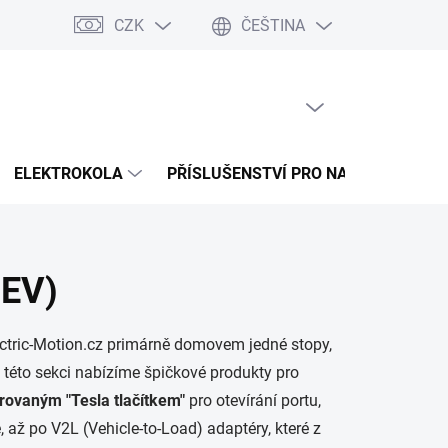
CZK
ČEŠTINA
 splátky Cofidis
Naše mise
Velkoobchod
Mapa serveru
PRÁZDNÝ KOŠÍK
NÁKUPNÍ
KOŠÍK
ELEKTROKOLA
PŘÍSLUŠENSTVÍ PRO NABÍJENÍ
(EV)
ectric-Motion.cz primárně domovem jedné stopy,
 této sekci nabízíme špičkové produkty pro
rovaným "Tesla tlačítkem"
pro otevírání portu,
, až po V2L (Vehicle-to-Load) adaptéry, které z