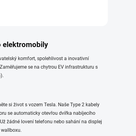
i
nářadí,
,...
o elektromobily
atelský komfort, spolehlivost a inovativní
ě. Zaměřujeme se na chytrou EV infrastrukturu s
).
te si život s vozem Tesla. Naše Type 2 kabely
toru se automaticky otevřou dvířka nabíjecího
Už žádné lovení telefonu nebo sahání na displej
 wallboxu.