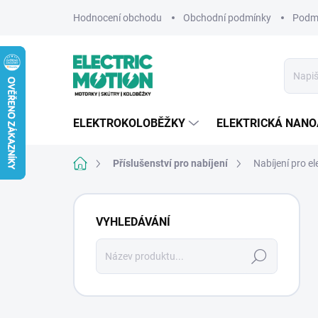
Přejít
Hodnocení obchodu
Obchodní podmínky
Podmí
na
obsah
ELEKTROKOLOBĚŽKY
ELEKTRICKÁ NAN
Domů
Příslušenství pro nabíjení
Nabíjení pro e
P
o
VYHLEDÁVÁNÍ
s
t
Hledat
r
a
n
n