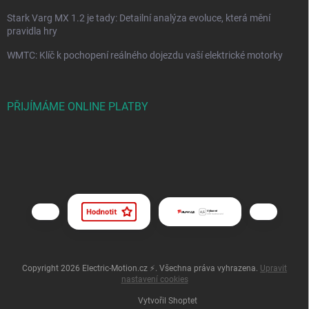
Stark Varg MX 1.2 je tady: Detailní analýza evoluce, která mění
pravidla hry
WMTC: Klíč k pochopení reálného dojezdu vaší elektrické motorky
PŘIJÍMÁME ONLINE PLATBY
Copyright 2026
Electric-Motion.cz ⚡
. Všechna práva vyhrazena.
Upravit
nastavení cookies
Vytvořil Shoptet