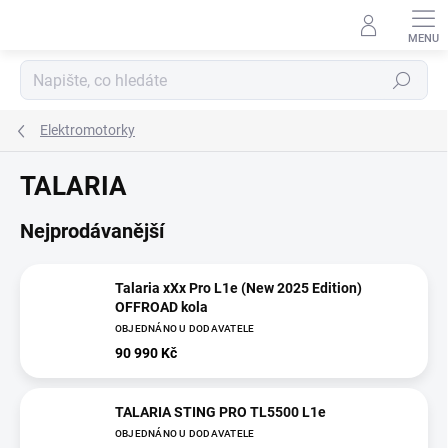
Přejít
na
obsah
Hledat
Elektromotorky
TALARIA
Nejprodávanější
Talaria xXx Pro L1e (New 2025 Edition)
OFFROAD kola
OBJEDNÁNO U DODAVATELE
90 990 Kč
TALARIA STING PRO TL5500 L1e
OBJEDNÁNO U DODAVATELE