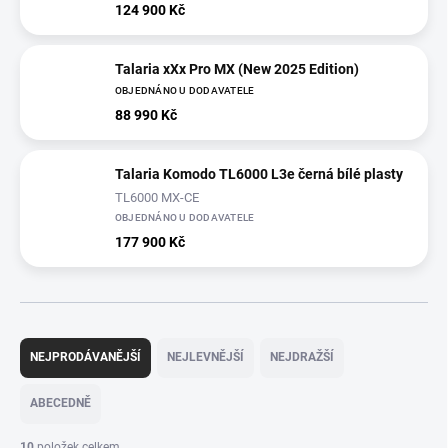
124 900 Kč
Talaria xXx Pro MX (New 2025 Edition)
OBJEDNÁNO U DODAVATELE
88 990 Kč
Talaria Komodo TL6000 L3e černá bílé plasty
TL6000 MX-CE
OBJEDNÁNO U DODAVATELE
177 900 Kč
Ř
a
NEJPRODÁVANĚJŠÍ
NEJLEVNĚJŠÍ
NEJDRAŽŠÍ
z
e
ABECEDNĚ
n
í
10
položek celkem