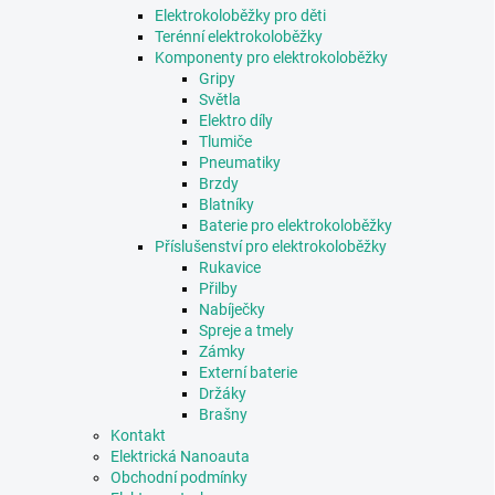
Elektrokoloběžky pro děti
Terénní elektrokoloběžky
Komponenty pro elektrokoloběžky
Gripy
Světla
Elektro díly
Tlumiče
Pneumatiky
Brzdy
Blatníky
Baterie pro elektrokoloběžky
Příslušenství pro elektrokoloběžky
Rukavice
Přilby
Nabíječky
Spreje a tmely
Zámky
Externí baterie
Držáky
Brašny
Kontakt
Elektrická Nanoauta
Obchodní podmínky