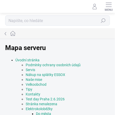
Přejít
na
obsah
Hledat
Domů
Mapa serveru
Úvodní stránka
Podmínky ochrany osobních údajů
Servis
Nákup na splátky ESSOX
Naše mise
Velkoobchod
Tipy
Kontakty
Test day Praha 2.6.2026
Stránka nenalezena
Elektrokoloběžky
Do města