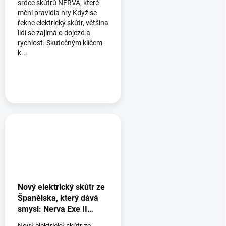
srdce skútrů NERVA, které
mění pravidla hry Když se
řekne elektrický skútr, většina
lidí se zajímá o dojezd a
rychlost. Skutečným klíčem
k...
Nový elektrický skútr ze
Španělska, který dává
smysl: Nerva Exe II
přijíždí do Česka
Nový elektrický skútr ze