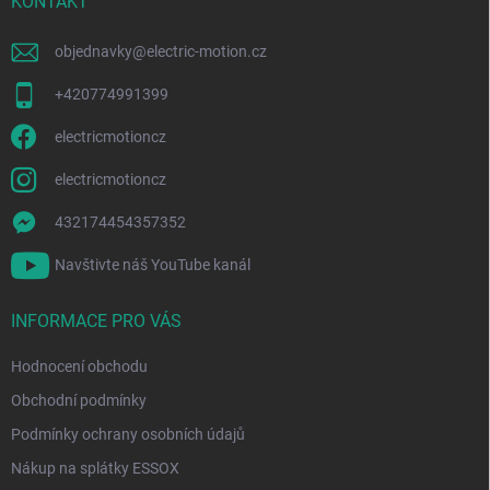
í
KONTAKT
k
y
v
objednavky
@
electric-motion.cz
ý
p
+420774991399
i
s
electricmotioncz
u
electricmotioncz
432174454357352
Navštivte náš YouTube kanál
INFORMACE PRO VÁS
Hodnocení obchodu
Obchodní podmínky
Podmínky ochrany osobních údajů
Nákup na splátky ESSOX