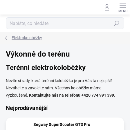
Přejít
na
obsah
Hledat
Elektrokoloběžky
Výkonné do terénu
Terénní elektrokoloběžky
Nevíte si rady, která terénní koloběžka je pro Vás ta nejlepší?
Neváhejte a zavolejte nám. Všechny koloběžky máme
vyzkoušené.
Kontaktujte nás na telefonu +420 774 991 399.
Nejprodávanější
Segway SuperScooter GT3 Pro