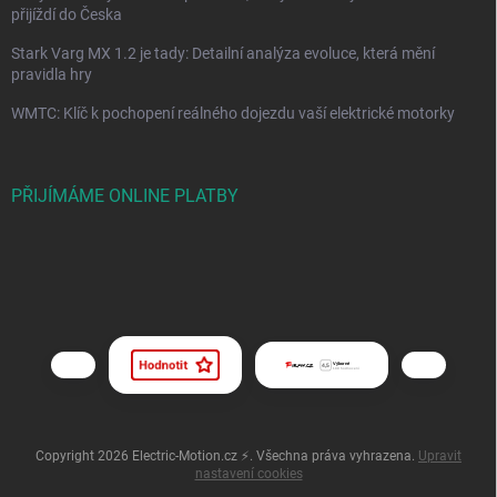
přijíždí do Česka
Stark Varg MX 1.2 je tady: Detailní analýza evoluce, která mění
pravidla hry
WMTC: Klíč k pochopení reálného dojezdu vaší elektrické motorky
PŘIJÍMÁME ONLINE PLATBY
Copyright 2026
Electric-Motion.cz ⚡
. Všechna práva vyhrazena.
Upravit
nastavení cookies