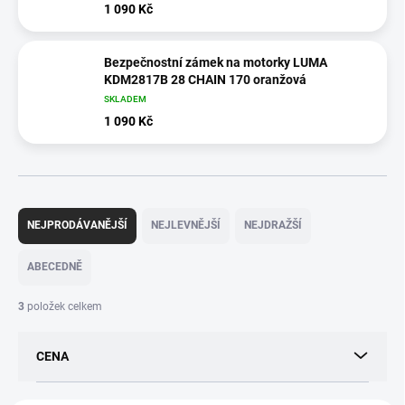
1 090 Kč
Bezpečnostní zámek na motorky LUMA
KDM2817B 28 CHAIN 170 oranžová
SKLADEM
1 090 Kč
Ř
a
NEJPRODÁVANĚJŠÍ
NEJLEVNĚJŠÍ
NEJDRAŽŠÍ
z
e
ABECEDNĚ
n
í
3
položek celkem
p
r
CENA
o
d
u