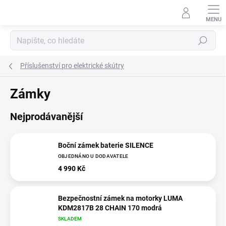
Přejít
na
obsah
Hledat
Příslušenství pro elektrické skútry
Zámky
Nejprodávanější
Boční zámek baterie SILENCE
OBJEDNÁNO U DODAVATELE
4 990 Kč
Bezpečnostní zámek na motorky LUMA
KDM2817B 28 CHAIN 170 modrá
SKLADEM