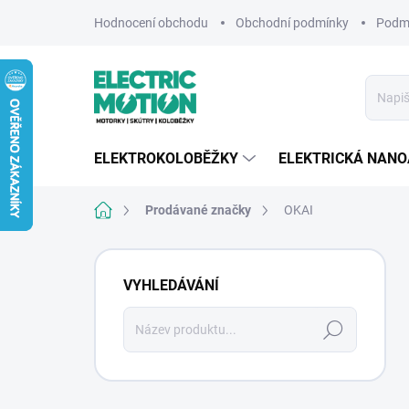
Přejít
Hodnocení obchodu
Obchodní podmínky
Podmí
na
obsah
ELEKTROKOLOBĚŽKY
ELEKTRICKÁ NAN
Domů
Prodávané značky
OKAI
P
o
VYHLEDÁVÁNÍ
s
t
Hledat
r
a
n
n