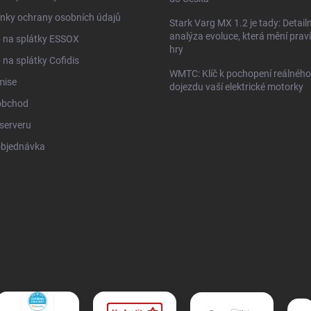
nky ochrany osobních údajů
Stark Varg MX 1.2 je tady: Detailn
analýza evoluce, která mění prav
 na splátky ESSOX
hry
na splátky Cofidis
WMTC: Klíč k pochopení reálného
mise
dojezdu vaší elektrické motorky
obchod
serveru
objednávka