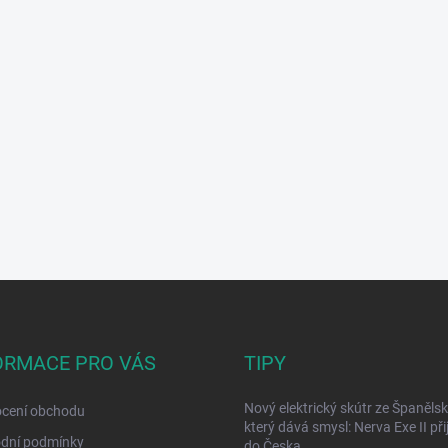
ORMACE PRO VÁS
TIPY
Nový elektrický skútr ze Španělsk
cení obchodu
který dává smysl: Nerva Exe II přij
dní podmínky
do Česka