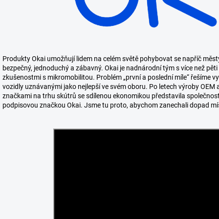
Produkty Okai umožňují lidem na celém světě pohybovat se napříč měst
bezpečný, jednoduchý a zábavný. Okai je nadnárodní tým s více než pěti
zkušenostmi s mikromobilitou. Problém „první a poslední míle“ řešíme vy
vozidly uznávanými jako nejlepší ve svém oboru.
Po letech výroby OEM a
značkami na trhu skútrů se sdílenou ekonomikou představila společnost 
podpisovou značkou Okai. Jsme tu proto, abychom zanechali dopad míst