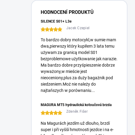
í
p
HODNOCENÍ PRODUKTŮ
a
n
SILENCE S01+ L3e
e
Jacek Czepiel
l
To bardzo dobry motocykl,w sumie mam
dwa,pierwszy który kupiłem 3 lata temu
używam za granicą model S01
bezproblemowe użytkowanie jak narazie.
Ma bardzo dobre przyśpieszenie dobrze
wyważony,w mieście jest
nieoceniony,plus za duży bagażnik pod
siedzeniem.Moż nie należy do
najtańszych w porównaniu...
MAGURA MT5 hydraulická kotoučová brzda
Zdeněk Fišer
Na Magurách jezdím už dlouho, brzdí
super i při vyšší hmotnosti jezdce i na e-