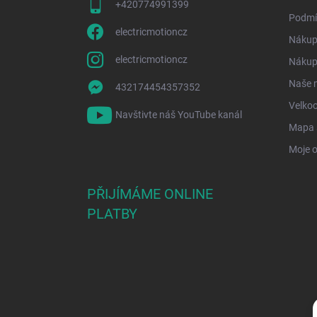
+420774991399
Podmí
electricmotioncz
Nákup
electricmotioncz
Nákup 
Naše 
432174454357352
Velko
Navštivte náš YouTube kanál
Mapa 
Moje 
PŘIJÍMÁME ONLINE
PLATBY