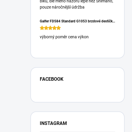
biku, dle mého názoru lépe než Shimano,
pouze náročnější údržba
Galfer FD584 Standard G1053 brzdové destičky pro Magura Gustrav PRO
výborný poměr cena výkon
FACEBOOK
INSTAGRAM