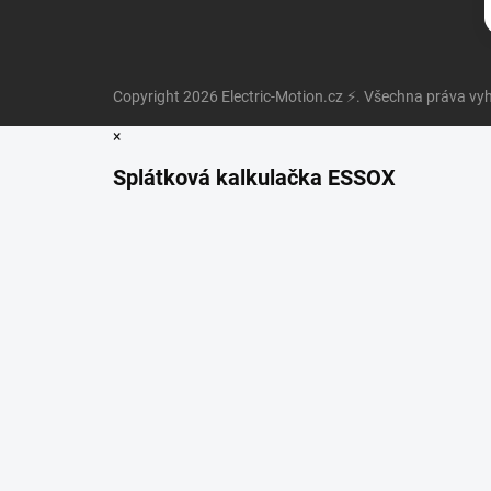
Copyright 2026
Electric-Motion.cz ⚡
. Všechna práva vy
×
Splátková kalkulačka ESSOX