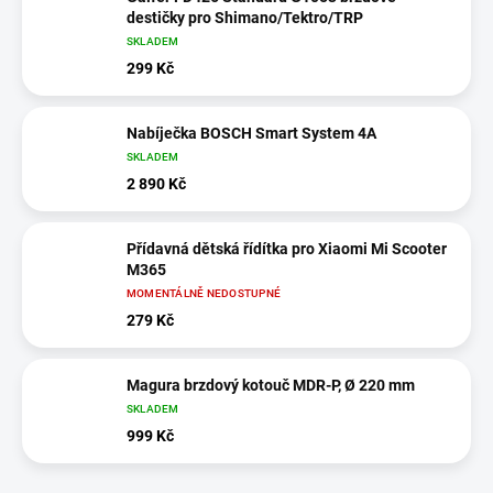
destičky pro Shimano/Tektro/TRP
SKLADEM
299 Kč
Nabíječka BOSCH Smart System 4A
SKLADEM
2 890 Kč
Přídavná dětská řídítka pro Xiaomi Mi Scooter
M365
MOMENTÁLNĚ NEDOSTUPNÉ
279 Kč
Magura brzdový kotouč MDR-P, Ø 220 mm
SKLADEM
999 Kč