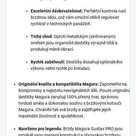
Excelentní dávkovatelnost:
Perfektní kontrola nad
brzdnou silou, což vám umožní citlivě regulovat
rychlost v technických pasážích.
Tichý chod:
Oproti metalickým (sintrovaným)
směsím jsou organické destičky výrazně tišší a
produkují méně vibrací.
Rychlé zaběhnutí:
Destičky dosahují optimálního
výkonu velmi rychle po instalaci.
Originální kvalita a kompatibilita Magura:
Zapomeňte na
kompromisy a nejistotu neoriginálních dílů. Pouze originální
destičky Magura zaručují 100% přesný tvar, správnou
tvrdost směsi a dokonalou souhru s brzdovými kotouči
Magura. Chráníte tak své brzdy a zajišťujete jejich
maximální životnost a spolehlivost.
Navrženo pro legendu:
Brzdy Magura Gustav PRO jsou
proslulé svou masivní konstrukcí a obrovskou brzdnou