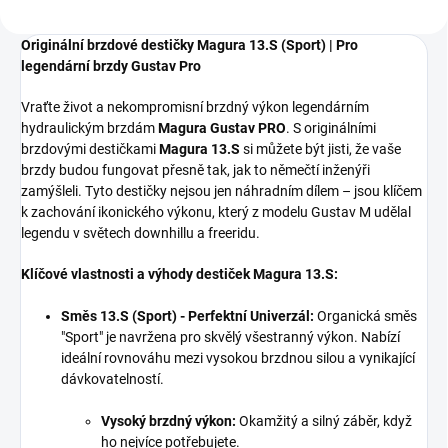
Originální brzdové destičky Magura 13.S (Sport) | Pro
legendární brzdy Gustav Pro
Vraťte život a nekompromisní brzdný výkon legendárním
hydraulickým brzdám
Magura Gustav PRO
. S originálními
brzdovými destičkami
Magura 13.S
si můžete být jisti, že vaše
brzdy budou fungovat přesně tak, jak to němečtí inženýři
zamýšleli. Tyto destičky nejsou jen náhradním dílem – jsou klíčem
k zachování ikonického výkonu, který z modelu Gustav M udělal
legendu v světech downhillu a freeridu.
Klíčové vlastnosti a výhody destiček Magura 13.S:
Směs 13.S (Sport) - Perfektní Univerzál:
Organická směs
"Sport" je navržena pro skvělý všestranný výkon. Nabízí
ideální rovnováhu mezi vysokou brzdnou silou a vynikající
dávkovatelností.
Vysoký brzdný výkon:
Okamžitý a silný záběr, když
ho nejvíce potřebujete.