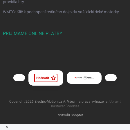
pravidla hry
WMTC: Klíč k pochopení reálného dojezdu vaší elektrické motorky
PŘIJÍMÁME ONLINE PLATBY
Copyright 2026
Electric-Motion.cz ⚡
. Všechna práva vyhrazena.
Upravit
nastavení cookies
Vytvořil Shoptet
×