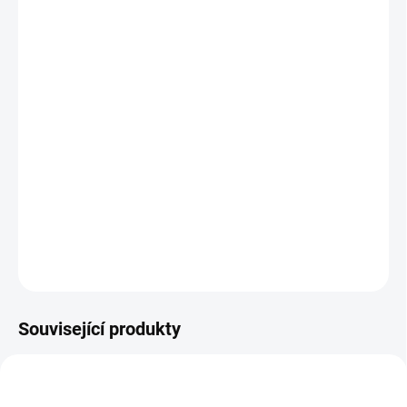
🤫
Nízká Hlučnost:
Organická směs pro tiché a plynulé
brzdění bez pískání.
🇩🇪
Německá Kvalita:
Spolehněte se na výkon a životnost
od Magury.
Udržujte svou DH/FR legendu v top stavu s originálními díly.
Objednejte si sadu destiček Magura 13.S na www.electric-
motion.cz!
DETAILNÍ INFORMACE
ZEPTAT SE
Související produkty
2201
2591