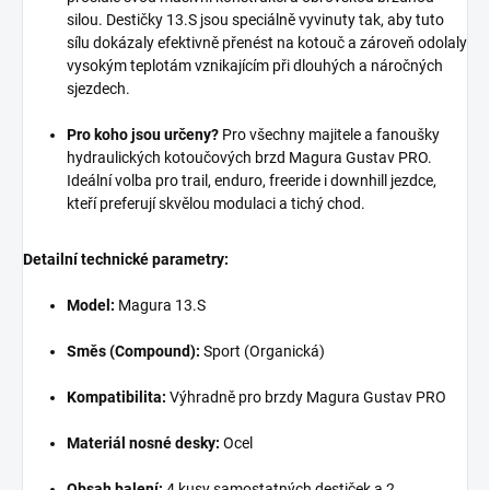
silou. Destičky 13.S jsou speciálně vyvinuty tak, aby tuto
sílu dokázaly efektivně přenést na kotouč a zároveň odolaly
vysokým teplotám vznikajícím při dlouhých a náročných
sjezdech.
Pro koho jsou určeny?
Pro všechny majitele a fanoušky
hydraulických kotoučových brzd Magura Gustav PRO.
Ideální volba pro trail, enduro, freeride i downhill jezdce,
kteří preferují skvělou modulaci a tichý chod.
Detailní technické parametry:
Model:
Magura 13.S
Směs (Compound):
Sport (Organická)
Kompatibilita:
Výhradně pro brzdy Magura Gustav PRO
Materiál nosné desky:
Ocel
Obsah balení:
4 kusy samostatných destiček a 2