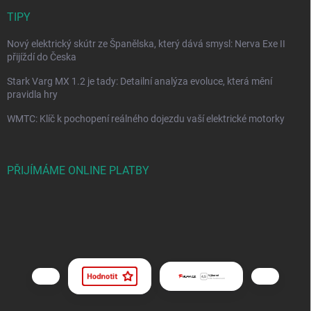
TIPY
Nový elektrický skútr ze Španělska, který dává smysl: Nerva Exe II
přijíždí do Česka
Stark Varg MX 1.2 je tady: Detailní analýza evoluce, která mění
pravidla hry
WMTC: Klíč k pochopení reálného dojezdu vaší elektrické motorky
PŘIJÍMÁME ONLINE PLATBY