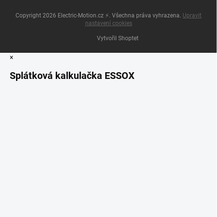
Copyright 2026
Electric-Motion.cz ⚡
. Všechna práva vyhrazena.
Upravit
nastavení cookies
Vytvořil Shoptet
×
Splátková kalkulačka ESSOX