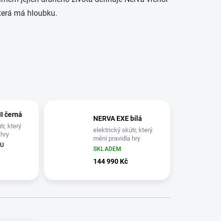
která má hloubku.
I černá
NERVA EXE bílá
tr, který
elektrický skútr, který
 hry
mění pravidla hry
 U
SKLADEM
E
144 990 Kč