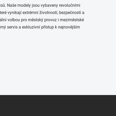
omisů. Naše modely jsou vybaveny revolučními
které vynikají extrémní životností, bezpečností a
eální volbou pro městský provoz i meziměstské
rný servis a exkluzivní přístup k nejnovějším