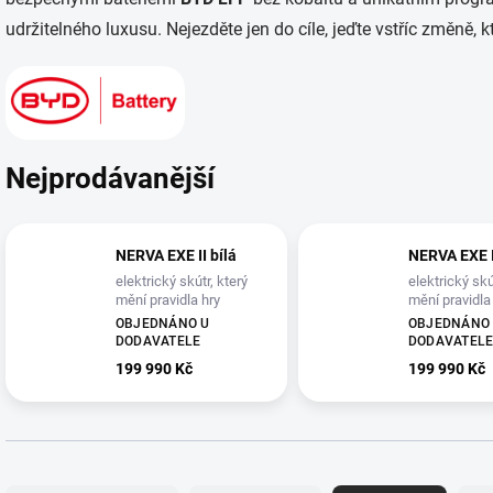
udržitelného luxusu. Nejezděte jen do cíle, jeďte vstříc změně, 
Nejprodávanější
NERVA EXE II bílá
NERVA EXE I
elektrický skútr, který
elektrický skú
mění pravidla hry
mění pravidla
OBJEDNÁNO U
OBJEDNÁNO
DODAVATELE
DODAVATEL
199 990 Kč
199 990 Kč
Ř