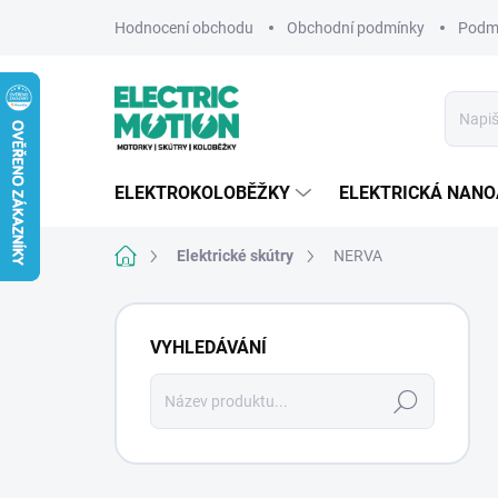
Přejít
Hodnocení obchodu
Obchodní podmínky
Podmí
na
obsah
ELEKTROKOLOBĚŽKY
ELEKTRICKÁ NAN
Domů
Elektrické skútry
NERVA
P
o
VYHLEDÁVÁNÍ
s
t
Hledat
r
a
n
n