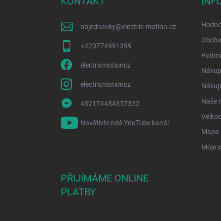
KONTAKT
INF
t
í
Hodno
objednavky
@
electric-motion.cz
Obcho
+420774991399
Podmí
electricmotioncz
Nákup
electricmotioncz
Nákup 
Naše 
432174454357352
Velko
Navštivte náš YouTube kanál
Mapa 
Moje 
PŘIJÍMÁME ONLINE
PLATBY