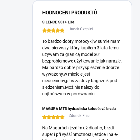
í
p
HODNOCENÍ PRODUKTŮ
a
n
SILENCE S01+ L3e
e
Jacek Czepiel
l
To bardzo dobry motocykl,w sumie mam
dwa,pierwszy który kupiłem 3 lata temu
używam za granicą model S01
bezproblemowe użytkowanie jak narazie.
Ma bardzo dobre przyśpieszenie dobrze
wyważony,w mieście jest
nieoceniony,plus za duży bagażnik pod
siedzeniem.Moż nie należy do
najtańszych w porównaniu...
MAGURA MT5 hydraulická kotoučová brzda
Zdeněk Fišer
Na Magurách jezdím už dlouho, brzdí
super i při vyšší hmotnosti jezdce i na e-