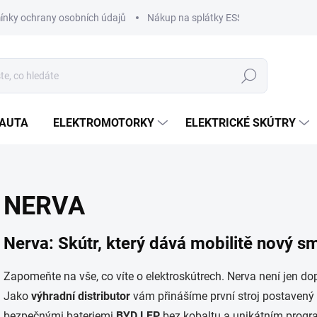
nky ochrany osobních údajů
Nákup na splátky ESSOX
Nákup na
Hledat
OAUTA
ELEKTROMOTORKY
ELEKTRICKÉ SKÚTRY
NERVA
Nerva: Skútr, který dává mobilitě nový s
Zapomeňte na vše, co víte o elektroskútrech. Nerva není jen do
Jako
výhradní distributor
vám přinášíme první stroj postavený
bezpečnými bateriemi
BYD LFP
bez kobaltu a unikátním progra