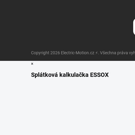
Copyright 2026
Electric-Motion.cz ⚡
. Všechna práva vy
×
Splátková kalkulačka ESSOX