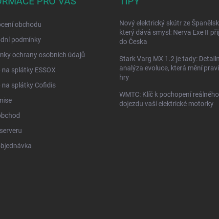
ORMACE PRO VÁS
TIPY
Nový elektrický skútr ze Španělsk
cení obchodu
který dává smysl: Nerva Exe II přij
dní podmínky
do Česka
nky ochrany osobních údajů
Stark Varg MX 1.2 je tady: Detailn
analýza evoluce, která mění prav
 na splátky ESSOX
hry
na splátky Cofidis
WMTC: Klíč k pochopení reálného
mise
dojezdu vaší elektrické motorky
obchod
serveru
objednávka