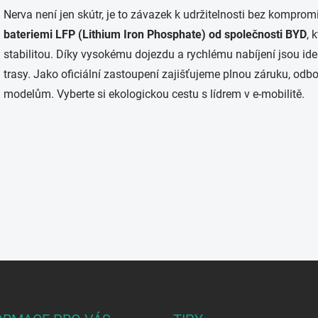
d
Nerva není jen skútr, je to závazek k udržitelnosti bez kompr
a
bateriemi LFP (Lithium Iron Phosphate) od společnosti BYD
, 
c
í
stabilitou. Díky vysokému dojezdu a rychlému nabíjení jsou id
p
trasy. Jako oficiální zastoupení zajišťujeme plnou záruku, odbo
r
v
modelům. Vyberte si ekologickou cestu s lídrem v e-mobilitě.
k
y
v
ý
p
i
s
u