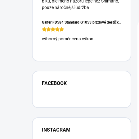
biku, dle mého názoru lépe než Shimano,
pouze náročnější údržba
Galfer FD584 Standard G1053 brzdové destičky pro Magura Gustrav PRO
výborný poměr cena výkon
FACEBOOK
INSTAGRAM