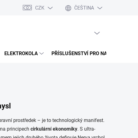
CZK
ČEŠTINA
 splátky Cofidis
Naše mise
Velkoobchod
Mapa serveru
PRÁZDNÝ KOŠÍK
NÁKUPNÍ
KOŠÍK
ELEKTROKOLA
PŘÍSLUŠENSTVÍ PRO NABÍJENÍ
mysl
pravní prostředek – je to technologický manifest.
 na principech
cirkulární ekonomiky
. S ultra-
mem jejich druhého života definuje Nerva vrchol