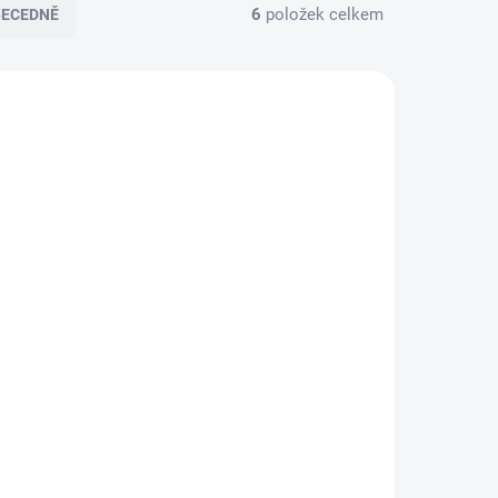
6
položek celkem
BECEDNĚ
2597
2602
AVATELE
SKLADEM
ná
NERVA CARGO
rý mění
159 990 Kč
Do košíku
Nerva CARGO | Rychlonabíjení