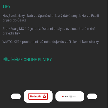
TIPY
Nový elektrický skútr ze Španělska, který dává smysl: Nerva Exe II
přijíždí do Česka
Stark Varg MX 1.2 je tady: Detailní analýza evoluce, která mění
pravidla hry
WMTC: Klíč k pochopení reálného dojezdu vaší elektrické motorky
PŘIJÍMÁME ONLINE PLATBY