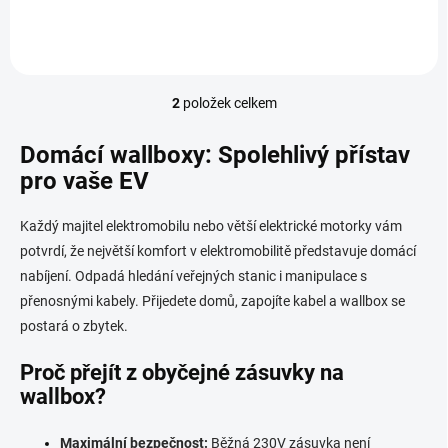
2
položek celkem
O
v
l
Domácí wallboxy: Spolehlivý přístav
á
pro vaše EV
d
a
c
Každý majitel elektromobilu nebo větší elektrické motorky vám
í
potvrdí, že největší komfort v elektromobilitě představuje domácí
p
nabíjení. Odpadá hledání veřejných stanic i manipulace s
r
v
přenosnými kabely. Přijedete domů, zapojíte kabel a wallbox se
k
postará o zbytek.
y
v
Proč přejít z obyčejné zásuvky na
ý
wallbox?
p
i
s
Maximální bezpečnost:
Běžná 230V zásuvka není