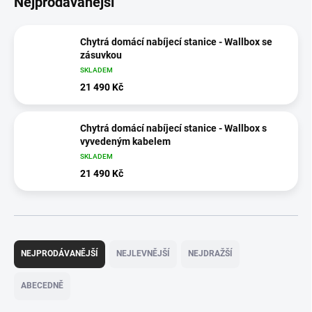
Nejprodávanější
Chytrá domácí nabíjecí stanice - Wallbox se
zásuvkou
SKLADEM
21 490 Kč
Chytrá domácí nabíjecí stanice - Wallbox s
vyvedeným kabelem
SKLADEM
21 490 Kč
Ř
a
NEJPRODÁVANĚJŠÍ
NEJLEVNĚJŠÍ
NEJDRAŽŠÍ
z
e
ABECEDNĚ
n