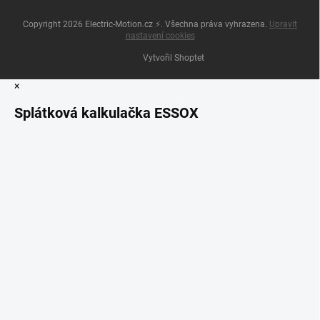
Copyright 2026
Electric-Motion.cz ⚡
. Všechna práva vyhrazena.
Upravit
nastavení cookies
Vytvořil Shoptet
×
Splátková kalkulačka ESSOX