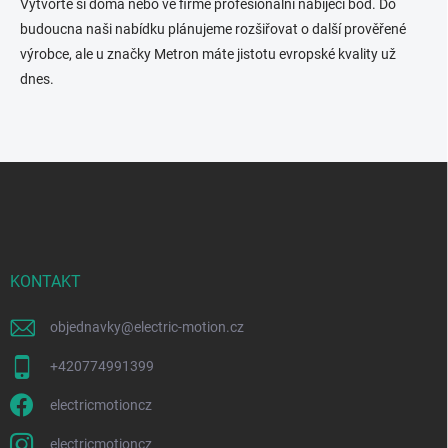
Vytvořte si doma nebo ve firmě profesionální nabíjecí bod. Do
budoucna naši nabídku plánujeme rozšiřovat o další prověřené
výrobce, ale u značky Metron máte jistotu evropské kvality už
dnes.
Z
á
p
a
t
í
KONTAKT
objednavky
@
electric-motion.cz
+420774991399
electricmotioncz
electricmotioncz