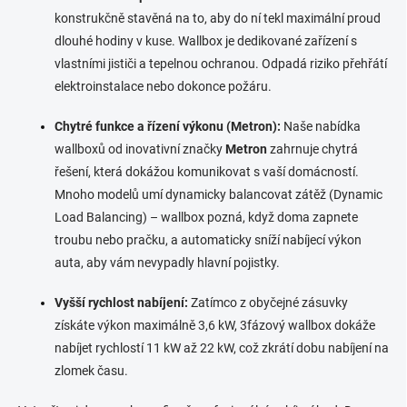
u
konstrukčně stavěná na to, aby do ní tekl maximální proud
dlouhé hodiny v kuse. Wallbox je dedikované zařízení s
vlastními jističi a tepelnou ochranou. Odpadá riziko přehřátí
elektroinstalace nebo dokonce požáru.
Chytré funkce a řízení výkonu (Metron):
Naše nabídka
wallboxů od inovativní značky
Metron
zahrnuje chytrá
řešení, která dokážou komunikovat s vaší domácností.
Mnoho modelů umí dynamicky balancovat zátěž (Dynamic
Load Balancing) – wallbox pozná, když doma zapnete
troubu nebo pračku, a automaticky sníží nabíjecí výkon
auta, aby vám nevypadly hlavní pojistky.
Vyšší rychlost nabíjení:
Zatímco z obyčejné zásuvky
získáte výkon maximálně 3,6 kW, 3fázový wallbox dokáže
nabíjet rychlostí 11 kW až 22 kW, což zkrátí dobu nabíjení na
zlomek času.