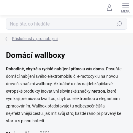
Přejít
na
obsah
Hledat
Příslušenství pro nabíjení
Domácí wallboxy
Pohodlné, chytré a rychlé nabíjení přímo u vás doma.
Posuňte
domácí nabíjení svého elektromobilu či e-motocyklu na novou
úroveň s našimi wallboxy. Aktuálně u nás najdete špičkové
evropské produkty inovativní slovinské značky
Metron
, které
vynikají prémiovou kvalitou, chytrou elektronikou a elegantním
zpracováním. Wallbox představuje tu nejbezpečnější a
nejefektivnější cestu, jak mít svůj stroj každé ráno připravený ke
startu s plnou baterií.