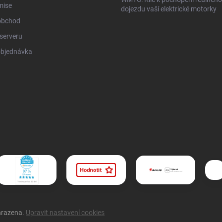
mise
dojezdu vaší elektrické motorky
obchod
serveru
objednávka
hrazena.
Upravit nastavení cookies