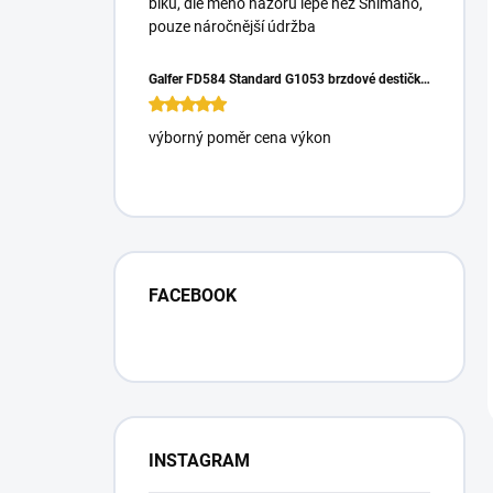
biku, dle mého názoru lépe než Shimano,
pouze náročnější údržba
Galfer FD584 Standard G1053 brzdové destičky pro Magura Gustrav PRO
výborný poměr cena výkon
FACEBOOK
INSTAGRAM