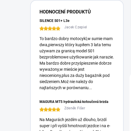
í
p
HODNOCENÍ PRODUKTŮ
a
n
SILENCE S01+ L3e
e
Jacek Czepiel
l
To bardzo dobry motocykl,w sumie mam
dwa,pierwszy który kupiłem 3 lata temu
używam za granicą model S01
bezproblemowe użytkowanie jak narazie.
Ma bardzo dobre przyśpieszenie dobrze
wyważony,w mieście jest
nieoceniony,plus za duży bagażnik pod
siedzeniem.Moż nie należy do
najtańszych w porównaniu...
MAGURA MT5 hydraulická kotoučová brzda
Zdeněk Fišer
Na Magurách jezdím už dlouho, brzdí
super i při vyšší hmotnosti jezdce i na e-