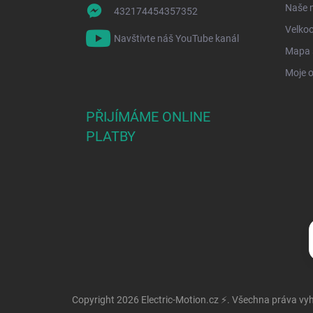
Naše 
432174454357352
Velko
Navštivte náš YouTube kanál
Mapa 
Moje 
PŘIJÍMÁME ONLINE
PLATBY
Copyright 2026
Electric-Motion.cz ⚡
. Všechna práva vy