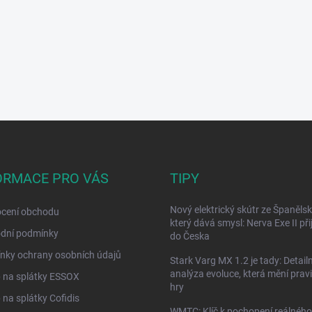
ORMACE PRO VÁS
TIPY
Nový elektrický skútr ze Španělsk
cení obchodu
který dává smysl: Nerva Exe II přij
dní podmínky
do Česka
nky ochrany osobních údajů
Stark Varg MX 1.2 je tady: Detailn
analýza evoluce, která mění prav
 na splátky ESSOX
hry
na splátky Cofidis
WMTC: Klíč k pochopení reálného