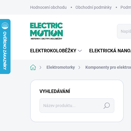
Přejít
Hodnocení obchodu
Obchodní podmínky
Podmí
na
obsah
ELEKTROKOLOBĚŽKY
ELEKTRICKÁ NAN
Domů
Elektromotorky
Komponenty pro elektro
P
o
VYHLEDÁVÁNÍ
s
t
Hledat
r
a
n
n