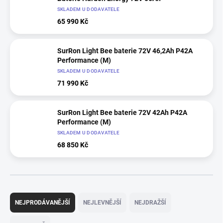
SKLADEM U DODAVATELE
65 990 Kč
SurRon Light Bee baterie 72V 46,2Ah P42A
Performance (M)
SKLADEM U DODAVATELE
71 990 Kč
SurRon Light Bee baterie 72V 42Ah P42A
Performance (M)
SKLADEM U DODAVATELE
68 850 Kč
Ř
a
NEJPRODÁVANĚJŠÍ
NEJLEVNĚJŠÍ
NEJDRAŽŠÍ
z