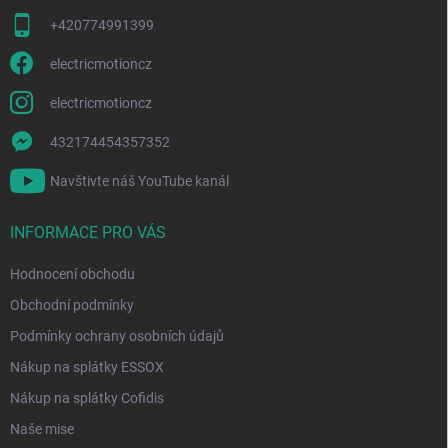
ý
p
+420774991399
i
s
electricmotioncz
u
electricmotioncz
432174454357352
Navštivte náš YouTube kanál
INFORMACE PRO VÁS
Hodnocení obchodu
Obchodní podmínky
Podmínky ochrany osobních údajů
Nákup na splátky ESSOX
Nákup na splátky Cofidis
Naše mise