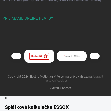
PŘIJÍMÁME ONLINE PLATBY
Copyright 2026
Electric-Motion.cz ⚡
. Všechna práva vyhrazena.
Upravit
nastavení cookies
Vytvořil Shoptet
×
Splátková kalkulačka ESSOX