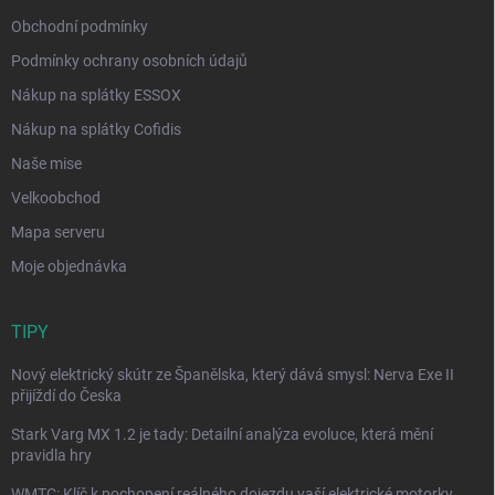
Obchodní podmínky
Podmínky ochrany osobních údajů
Nákup na splátky ESSOX
Nákup na splátky Cofidis
Naše mise
Velkoobchod
Mapa serveru
Moje objednávka
TIPY
Nový elektrický skútr ze Španělska, který dává smysl: Nerva Exe II
přijíždí do Česka
Stark Varg MX 1.2 je tady: Detailní analýza evoluce, která mění
pravidla hry
WMTC: Klíč k pochopení reálného dojezdu vaší elektrické motorky