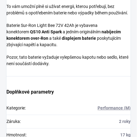
To vám umožní plně si užívat energii, kterou potřebují, bez
problémů s opotřebením baterie nebo výpadky během používání.
Baterie Sur-Ron Light Bee 72V 42Ah je vybavena
konektorem
Q
S10 Anti Spark
a jedním originálním
nabíjecím
konektorem over-Ron
a také
displejem baterie
poskytujícím
zbývající napětí a kapacitu.
Pozor, tato baterie vyžaduje vylepšenou kapotu nebo sedlo, které
není součástí dodávky.
Doplňkové parametry
Kategorie
:
Performance (M)
Záruka
:
2 roky
Hmotnost
:
17 kg