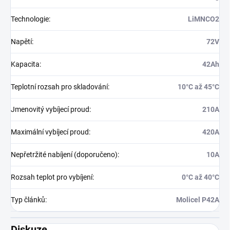
Technologie
:
LiMNCO2
Napětí
:
72V
Kapacita
:
42Ah
Teplotní rozsah pro skladování
:
10°C až 45°C
Jmenovitý vybíjecí proud
:
210A
Maximální vybíjecí proud
:
420A
Nepřetržité nabíjení (doporučeno)
:
10A
Rozsah teplot pro vybíjení
:
0°C až 40°C
Typ článků
:
Molicel P42A
Diskuze