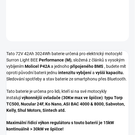
Na všechny naše baterie je poskytována záruka 2 roky. K
dispozici na objednávku s dodáním do 7 dnů.
DETAILNÍ INFORMACE
ZEPTAT SE
Tato 72V 42Ah 3024Wh baterie určená pro elektrický motocykl
Surron Light BEE
Performance
(M)
, složená z článků s vysokým
vybíjením
Molicel P42A
a jednoho
připojeného BMS
, budete mít
oproti původní baterii jednu
intenzitu vybíjení
a
vyšší kapacitu.
S
ledování spotřeby a stav baterie ze smartphonu přes Bluetooth.
Tato baterie je určena pro lidi, kteří si na své motocykly
instalují
výkonnější ovladače (30Kw max ve špičce)
typu Torp
TC500, Nucular 24F, Ko Nano, ASI BAC 4000 & 8000, Sabvoton,
Kelly, Shul Motors, Sintech atd.
Maximální řídicí výkon
regulátoru
s touto baterií je
15kW
kontinuálně > 30kW
ve špičce!