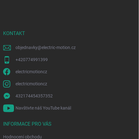
á
p
a
t
í
KONTAKT
objednavky
@
electric-motion.cz
+420774991399
electricmotioncz
electricmotioncz
432174454357352
Navštivte náš YouTube kanál
INFORMACE PRO VÁS
Hodnocení obchodu