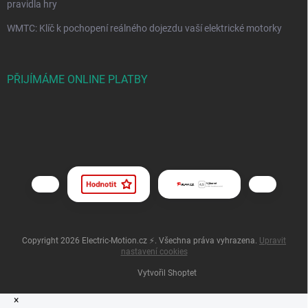
pravidla hry
WMTC: Klíč k pochopení reálného dojezdu vaší elektrické motorky
PŘIJÍMÁME ONLINE PLATBY
Copyright 2026
Electric-Motion.cz ⚡
. Všechna práva vyhrazena.
Upravit
nastavení cookies
Vytvořil Shoptet
×