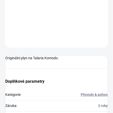
−
+
Přidat do košíku
Originální
plyn na Talaria Komodo.
DETAILNÍ INFORMACE
ZEPTAT SE
Originální
plyn na Talaria Komodo.
Doplňkové parametry
Kategorie
:
Převody & pohon
Záruka
:
2 roky