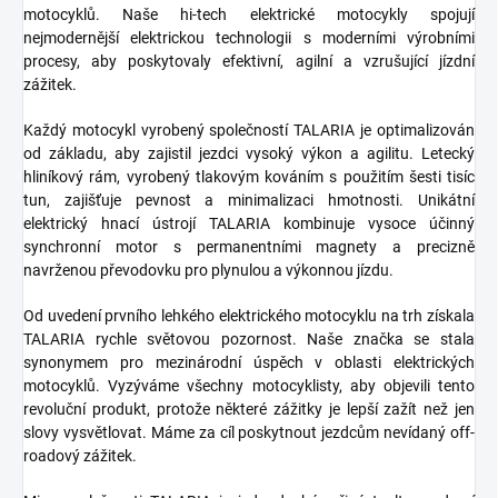
motocyklů. Naše hi-tech elektrické motocykly spojují
nejmodernější elektrickou technologii s moderními výrobními
procesy, aby poskytovaly efektivní, agilní a vzrušující jízdní
zážitek.
Každý motocykl vyrobený společností TALARIA je optimalizován
od základu, aby zajistil jezdci vysoký výkon a agilitu. Letecký
hliníkový rám, vyrobený tlakovým kováním s použitím šesti tisíc
tun, zajišťuje pevnost a minimalizaci hmotnosti. Unikátní
elektrický hnací ústrojí TALARIA kombinuje vysoce účinný
synchronní motor s permanentními magnety a precizně
navrženou převodovku pro plynulou a výkonnou jízdu.
Od uvedení prvního lehkého elektrického motocyklu na trh získala
TALARIA rychle světovou pozornost. Naše značka se stala
synonymem pro mezinárodní úspěch v oblasti elektrických
motocyklů. Vyzýváme všechny motocyklisty, aby objevili tento
revoluční produkt, protože některé zážitky je lepší zažít než jen
slovy vysvětlovat. Máme za cíl poskytnout jezdcům nevídaný off-
roadový zážitek.