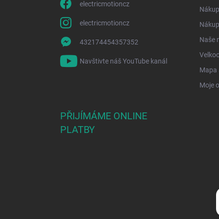
electricmotioncz
Nákup
electricmotioncz
Nákup 
Naše 
432174454357352
Velko
Navštivte náš YouTube kanál
Mapa 
Moje 
PŘIJÍMÁME ONLINE
PLATBY