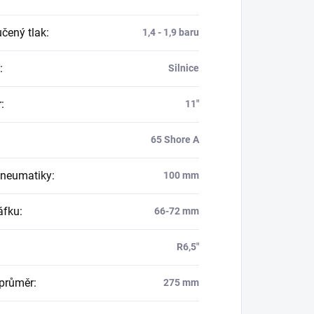
čený tlak
:
1,4 - 1,9 baru
:
Silnice
r
:
11"
65 Shore A
pneumatiky
:
100 mm
áfku
:
66-72 mm
R6,5"
 průměr
:
275 mm