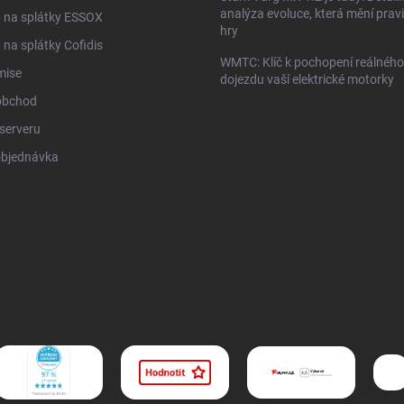
analýza evoluce, která mění prav
 na splátky ESSOX
hry
na splátky Cofidis
WMTC: Klíč k pochopení reálného
mise
dojezdu vaší elektrické motorky
obchod
serveru
objednávka