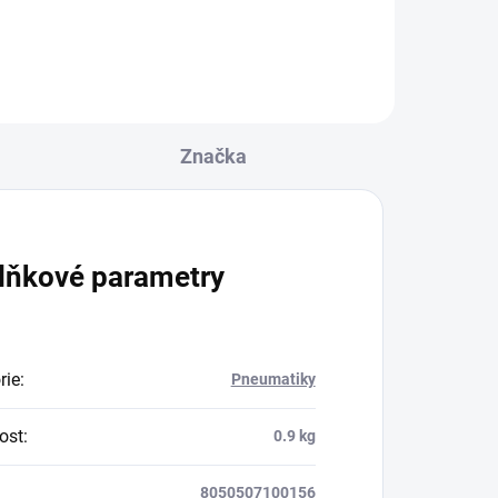
Značka
lňkové parametry
rie
:
Pneumatiky
ost
:
0.9 kg
8050507100156