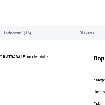
Hodnocení (16)
Diskuze
5” B STRADALE
pro elektrické
Dop
Katego
Hmotn
EAN
: