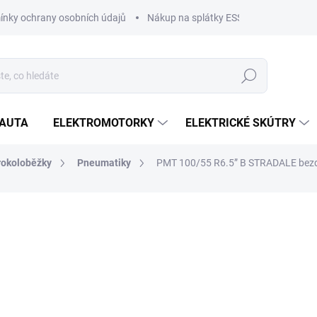
nky ochrany osobních údajů
Nákup na splátky ESSOX
Nákup na
Hledat
OAUTA
ELEKTROMOTORKY
ELEKTRICKÉ SKÚTRY
rokoloběžky
Pneumatiky
PMT 100/55 R6.5” B STRADALE bez
AČKA:
PMT PNEUMATIKY
1 699 Kč
1 404 Kč bez DPH
Měrná
SKLADEM
cena: