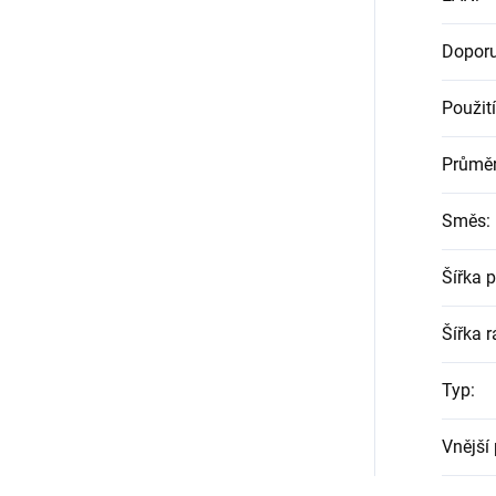
Doporu
Použití
Průmě
Směs
:
Šířka 
Šířka r
Typ
:
Vnější