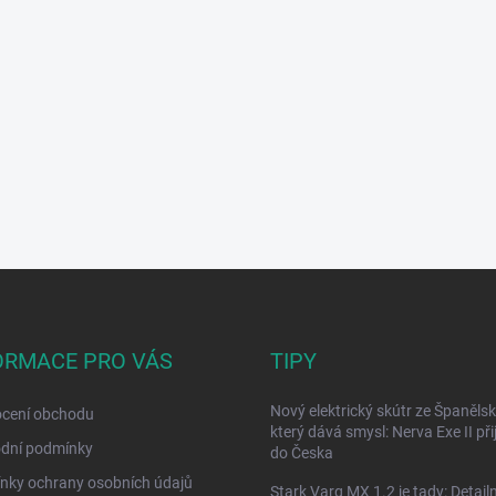
ORMACE PRO VÁS
TIPY
Nový elektrický skútr ze Španělsk
cení obchodu
který dává smysl: Nerva Exe II přij
dní podmínky
do Česka
nky ochrany osobních údajů
Stark Varg MX 1.2 je tady: Detailn