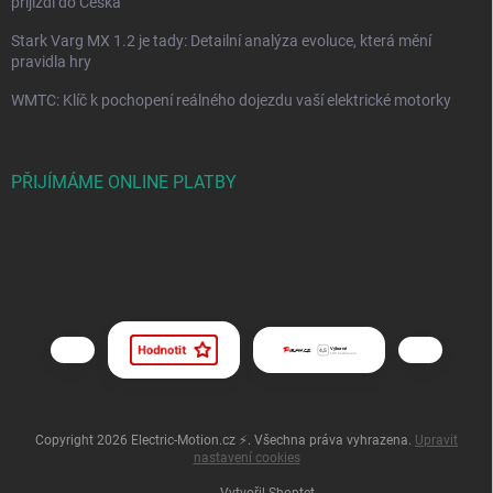
přijíždí do Česka
Stark Varg MX 1.2 je tady: Detailní analýza evoluce, která mění
pravidla hry
WMTC: Klíč k pochopení reálného dojezdu vaší elektrické motorky
PŘIJÍMÁME ONLINE PLATBY
Copyright 2026
Electric-Motion.cz ⚡
. Všechna práva vyhrazena.
Upravit
nastavení cookies
Vytvořil Shoptet