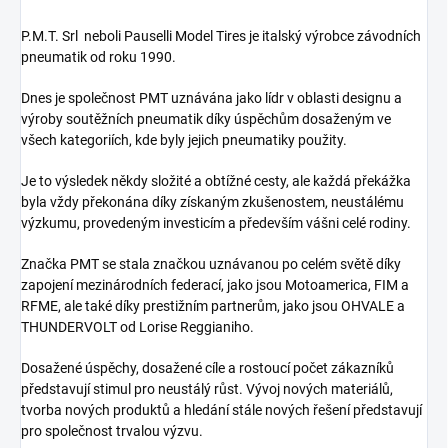
P.M.T. Srl neboli
Pauselli Model Tires je it
alský výrobce závodních
pneumatik od roku 1990.
Dnes je společnost PMT uznávána jako lídr v oblasti designu a
výroby soutěžních pneumatik díky úspěchům dosaženým ve
všech kategoriích, kde byly jejich pneumatiky použity.
Je to výsledek někdy složité a obtížné cesty, ale každá překážka
byla vždy překonána díky získaným zkušenostem, neustálému
výzkumu, provedeným investicím a především vášni celé rodiny.
Značka PMT se stala značkou uznávanou po celém světě díky
zapojení mezinárodních federací, jako jsou Motoamerica, FIM a
RFME, ale také díky prestižním partnerům, jako jsou OHVALE a
THUNDERVOLT od Lorise Reggianiho.
Dosažené úspěchy, dosažené cíle a rostoucí počet zákazníků
představují stimul pro neustálý růst. Vývoj nových materiálů,
tvorba nových produktů a hledání stále nových řešení představují
pro společnost trvalou výzvu.