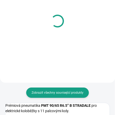
SKLADEM
SKLADEM
Bezdušový ventilek
Bezdušový ventilek
ohnutý PVR50
35 Kč
39 Kč
Do košíku
Do košíku
Ventilek pro bezdušový systém
pneumatik.
Ventilek pro bezdušový systém
pneumatik.
Zobrazit všechny související produkty
Prémiová pneumatika
PMT 90/65 R6.5” B STRADALE
pro
elektrické koloběžky s 11 palcovými koly.