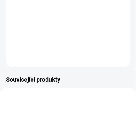
−
+
Přidat do košíku
Prémiová italská 11" pneumatika s výbornou
přilnavostí.
Navrženo pro městské - silniční použití s vynikající
odolností proti oděru a dlouhou životností.
DETAILNÍ INFORMACE
ZEPTAT SE
Související produkty
TIP
504
747