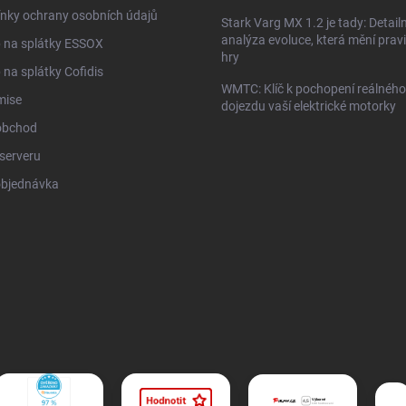
nky ochrany osobních údajů
Stark Varg MX 1.2 je tady: Detailn
analýza evoluce, která mění prav
 na splátky ESSOX
hry
na splátky Cofidis
WMTC: Klíč k pochopení reálného
mise
dojezdu vaší elektrické motorky
obchod
serveru
objednávka