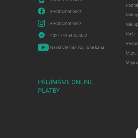
Podmí
electricmotioncz
Nákup
electricmotioncz
Nákup 
Naše 
432174454357352
Velko
Navštivte náš YouTube kanál
Mapa 
Moje 
PŘIJÍMÁME ONLINE
PLATBY