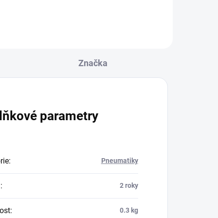
Značka
lňkové parametry
rie
:
Pneumatiky
a
:
2 roky
ost
:
0.3 kg