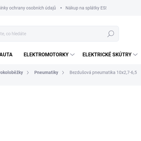
nky ochrany osobních údajů
Nákup na splátky ESSOX
Nákup na
Hledat
OAUTA
ELEKTROMOTORKY
ELEKTRICKÉ SKÚTRY
rokoloběžky
Pneumatiky
Bezdušová pneumatika 10x2,7-6,5
ČKA:
EMOVE - VORO MOTORS, INC.
449 Kč
371 Kč bez DPH
Měrná
SKLADEM
cena:
MŮŽEME DORUČIT DO:
11.8.2