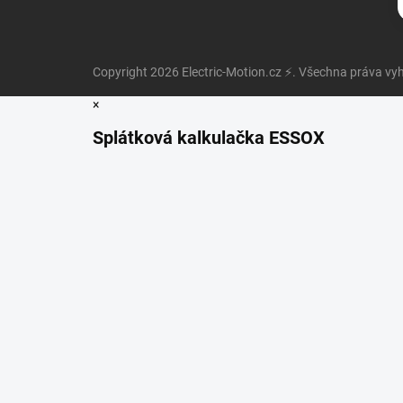
Copyright 2026
Electric-Motion.cz ⚡
. Všechna práva vy
×
Splátková kalkulačka ESSOX