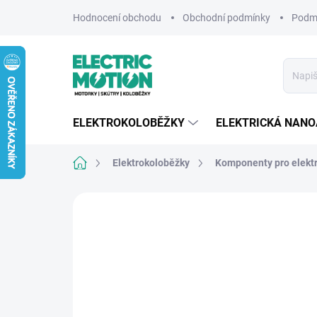
Přejít
Hodnocení obchodu
Obchodní podmínky
Podmí
na
obsah
ELEKTROKOLOBĚŽKY
ELEKTRICKÁ NAN
Domů
Elektrokoloběžky
Komponenty pro elekt
6 hodnocení
Podrobnosti hodnocení
ZNA