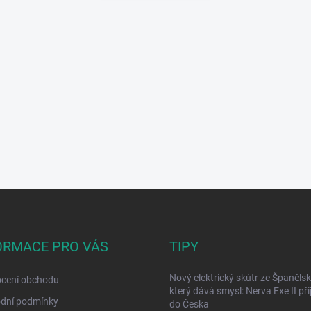
ORMACE PRO VÁS
TIPY
Nový elektrický skútr ze Španělsk
cení obchodu
který dává smysl: Nerva Exe II přij
dní podmínky
do Česka