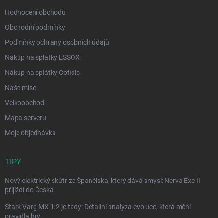
Hodnocení obchodu
Obchodní podmínky
Podmínky ochrany osobních údajů
Nákup na splátky ESSOX
Nákup na splátky Cofidis
Naše mise
Velkoobchod
Mapa serveru
Moje objednávka
TIPY
Nový elektrický skútr ze Španělska, který dává smysl: Nerva Exe II
přijíždí do Česka
Stark Varg MX 1.2 je tady: Detailní analýza evoluce, která mění
pravidla hry