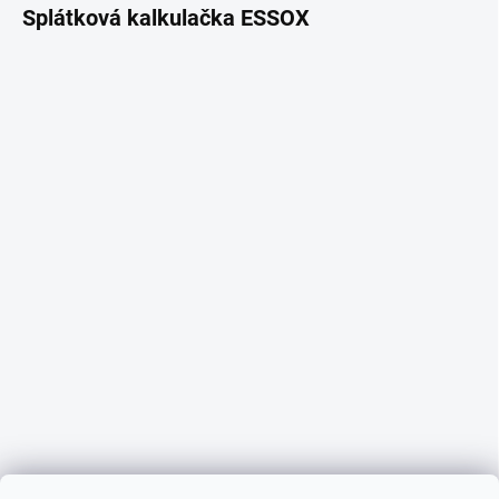
Splátková kalkulačka ESSOX