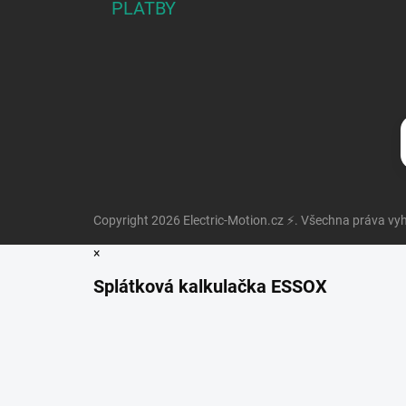
PLATBY
Copyright 2026
Electric-Motion.cz ⚡
. Všechna práva vy
×
Splátková kalkulačka ESSOX