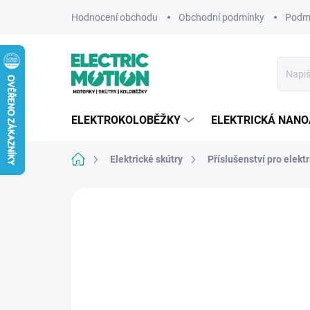
Přejít
Hodnocení obchodu
Obchodní podmínky
Podmí
na
obsah
ELEKTROKOLOBĚŽKY
ELEKTRICKÁ NAN
Domů
Elektrické skútry
Příslušenství pro elektr
3 hodnocení
Podrobnosti hodnocení
ZNA