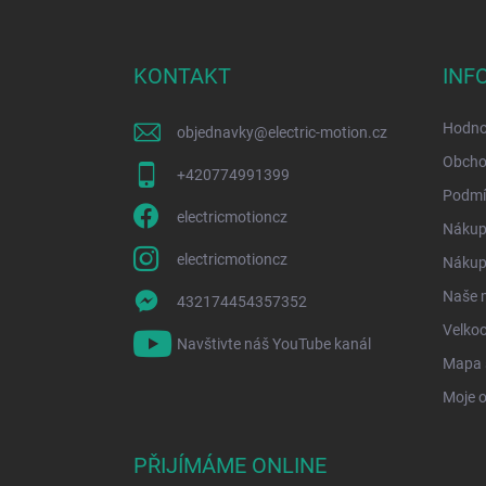
á
p
a
KONTAKT
INF
t
í
Hodno
objednavky
@
electric-motion.cz
Obcho
+420774991399
Podmí
electricmotioncz
Nákup
electricmotioncz
Nákup 
Naše 
432174454357352
Velko
Navštivte náš YouTube kanál
Mapa 
Moje 
PŘIJÍMÁME ONLINE