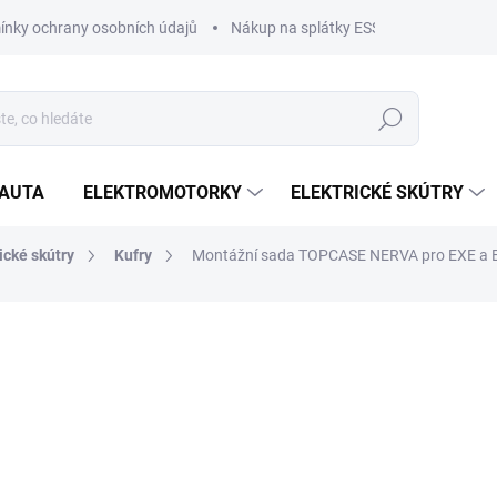
nky ochrany osobních údajů
Nákup na splátky ESSOX
Nákup na
Hledat
OAUTA
ELEKTROMOTORKY
ELEKTRICKÉ SKÚTRY
ické skútry
Kufry
Montážní sada TOPCASE NERVA pro EXE a E
ČKA:
SHAD
2 399 Kč
1 983 Kč bez DPH
Měrná
OBJEDNÁNO U DODAVATE
cena:
MŮŽEME DORUČIT DO:
20.8.2