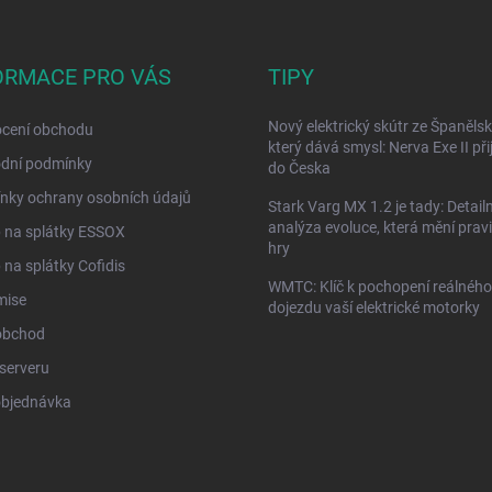
ORMACE PRO VÁS
TIPY
Nový elektrický skútr ze Španělsk
cení obchodu
který dává smysl: Nerva Exe II přij
dní podmínky
do Česka
nky ochrany osobních údajů
Stark Varg MX 1.2 je tady: Detailn
analýza evoluce, která mění prav
 na splátky ESSOX
hry
na splátky Cofidis
WMTC: Klíč k pochopení reálného
mise
dojezdu vaší elektrické motorky
obchod
serveru
objednávka