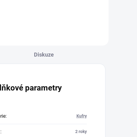
Dvoukanálové ABS | TCS | Type 2 |
 2 |
Liquid-cooling Objevte Nerva
EXE II, elektrický skútr...
Diskuze
lňkové parametry
rie
:
Kufry
a
:
2 roky