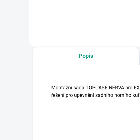
Nerva EXE: Jediný elektrický
Nerv
maxiskútr s technologií BYD
maxi
Blade! ⚡ Hledáte nekompromisní
Bla
výkon a...
výko
Popis
Montážní sada TOPCASE NERVA pro EXE 
řešení pro upevnění zadního horního kuf