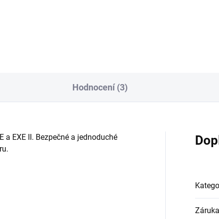
130 km/h | Dojezd 180 km |
a EXE: Jediný elektrický
Dvoukanálové ABS | TCS | Type
skútr s technologií BYD
Liquid-cooling Objevte Nerva
de! ⚡ Hledáte nekompromisní
EXE II, elektrický skútr...
n a...
Hodnocení (3)
a EXE II. Bezpečné a jednoduché
Dop
ru.
Katego
Záruk