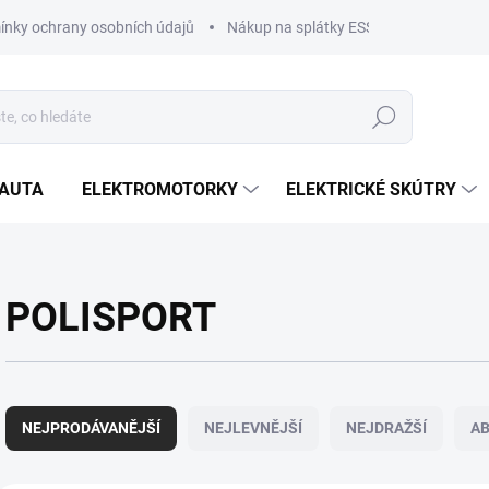
nky ochrany osobních údajů
Nákup na splátky ESSOX
Nákup na
Hledat
OAUTA
ELEKTROMOTORKY
ELEKTRICKÉ SKÚTRY
POLISPORT
Ř
a
NEJPRODÁVANĚJŠÍ
NEJLEVNĚJŠÍ
NEJDRAŽŠÍ
A
z
e