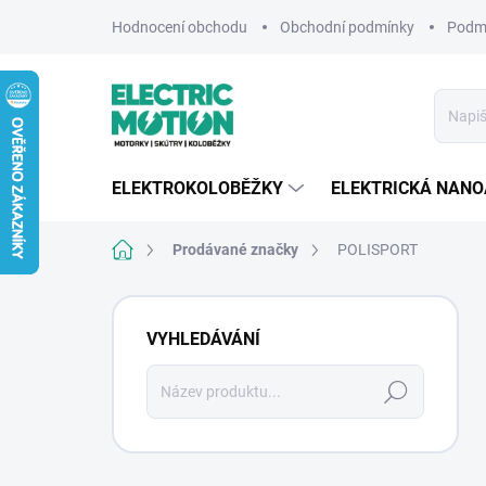
Přejít
Hodnocení obchodu
Obchodní podmínky
Podmí
na
obsah
ELEKTROKOLOBĚŽKY
ELEKTRICKÁ NAN
Domů
Prodávané značky
POLISPORT
P
o
VYHLEDÁVÁNÍ
s
t
Hledat
r
a
n
n