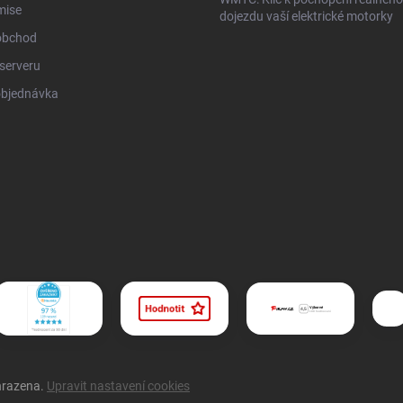
mise
dojezdu vaší elektrické motorky
obchod
serveru
objednávka
hrazena.
Upravit nastavení cookies