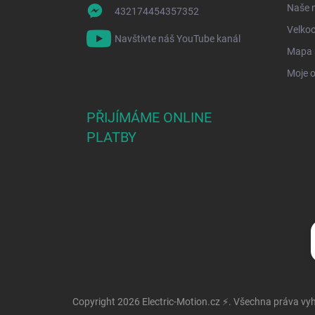
Naše 
432174454357352
Velko
Navštivte náš YouTube kanál
Mapa 
Moje 
PŘIJÍMÁME ONLINE
PLATBY
Copyright 2026
Electric-Motion.cz ⚡
. Všechna práva vy