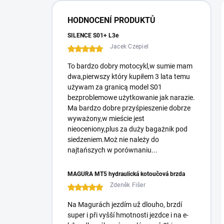
í
p
HODNOCENÍ PRODUKTŮ
a
n
SILENCE S01+ L3e
e
Jacek Czepiel
l
To bardzo dobry motocykl,w sumie mam
dwa,pierwszy który kupiłem 3 lata temu
używam za granicą model S01
bezproblemowe użytkowanie jak narazie.
Ma bardzo dobre przyśpieszenie dobrze
wyważony,w mieście jest
nieoceniony,plus za duży bagażnik pod
siedzeniem.Moż nie należy do
najtańszych w porównaniu...
MAGURA MT5 hydraulická kotoučová brzda
Zdeněk Fišer
Na Magurách jezdím už dlouho, brzdí
super i při vyšší hmotnosti jezdce i na e-