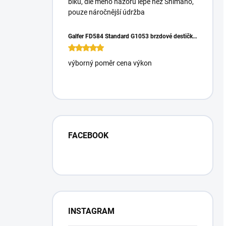
biku, dle mého názoru lépe než Shimano,
pouze náročnější údržba
Galfer FD584 Standard G1053 brzdové destičky pro Magura Gustrav PRO
výborný poměr cena výkon
FACEBOOK
INSTAGRAM