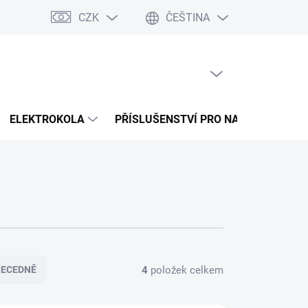
CZK
ČEŠTINA
 splátky Cofidis
Naše mise
Velkoobchod
Mapa serveru
PRÁZDNÝ KOŠÍK
NÁKUPNÍ
KOŠÍK
ELEKTROKOLA
PŘÍSLUŠENSTVÍ PRO NABÍJENÍ
4
položek celkem
BECEDNĚ