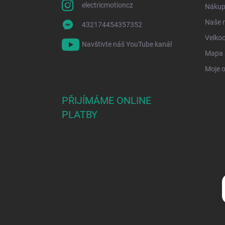
electricmotioncz
Nákup 
Naše 
432174454357352
Velko
Navštivte náš YouTube kanál
Mapa 
Moje 
PŘIJÍMÁME ONLINE
PLATBY