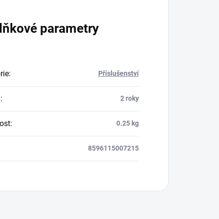
lňkové parametry
rie
:
Příslušenství
a
:
2 roky
ost
:
0.25 kg
8596115007215