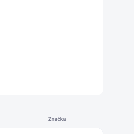
Přidat do košíku
ění elektrické koloběžky
Xiaomi Mi Scooter
lších koloběžek.
loběžku o maximálních rozměrech: 110 x 45 x 48
ZEPTAT SE
Značka