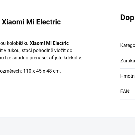
Dop
Xiaomi Mi Electric
kou koloběžku
Xiaomi Mi Electric
Katego
t v rukou, stačí pohodlně vložit do
 lze snadno přenášet ať jste kdekoliv.
Záruk
rozměrech: 110 x 45 x 48 cm.
Hmotn
EAN
: