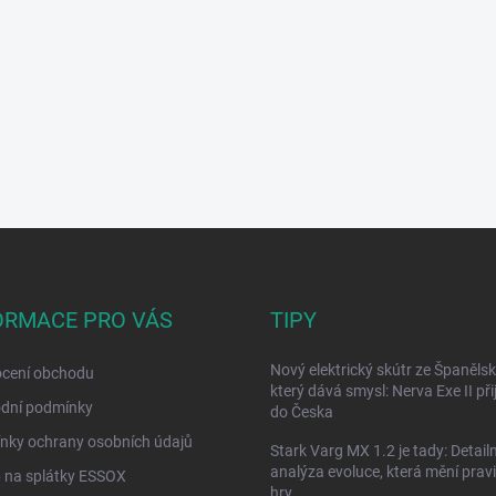
ORMACE PRO VÁS
TIPY
Nový elektrický skútr ze Španělsk
cení obchodu
který dává smysl: Nerva Exe II přij
dní podmínky
do Česka
nky ochrany osobních údajů
Stark Varg MX 1.2 je tady: Detailn
analýza evoluce, která mění prav
 na splátky ESSOX
hry