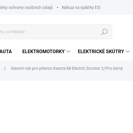
nky ochrany osobních údajů
Nákup na splátky ESSOX
Nákup na
Hledat
OAUTA
ELEKTROMOTORKY
ELEKTRICKÉ SKÚTRY
a
Xiaomi vak pro přenos Xiaomi Mi Electric Scooter 2/Pro černý
ČKA:
XIAOMI
379 Kč
313 Kč bez DPH
Měrná
SKLADEM
cena:
MŮŽEME DORUČIT DO:
11.8.2