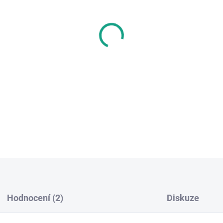
−
+
Brašna pro přenos a uskladn
M365, Pro, Pro2 a spousty da
Lze přenášet elektrickou ko
cm.
DETAILNÍ INFORMACE
Hodnocení (2)
Diskuze