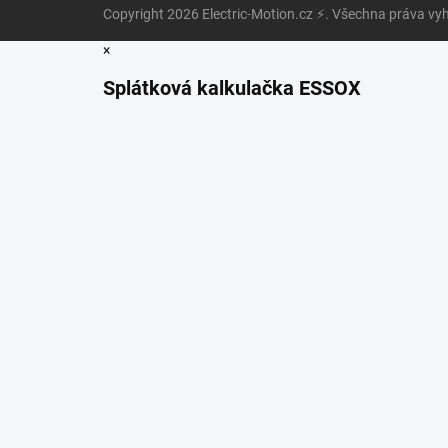
Copyright 2026
Electric-Motion.cz ⚡
. Všechna práva vy
×
Splátková kalkulačka ESSOX