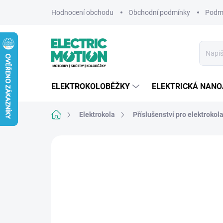
Přejít
Hodnocení obchodu
Obchodní podmínky
Podmí
na
obsah
ELEKTROKOLOBĚŽKY
ELEKTRICKÁ NAN
Domů
Elektrokola
Příslušenství pro elektrokol
2 hodnocení
Podrobnosti hodnocení
ZNA