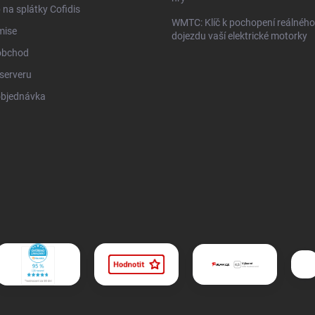
na splátky Cofidis
WMTC: Klíč k pochopení reálného
mise
dojezdu vaší elektrické motorky
obchod
serveru
objednávka