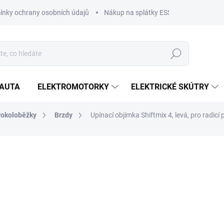
nky ochrany osobních údajů
Nákup na splátky ESSOX
Nákup na
Hledat
OAUTA
ELEKTROMOTORKY
ELEKTRICKÉ SKÚTRY
rokoloběžky
Brzdy
Upínací objímka Shiftmix 4, levá, pro radic
NAČKA:
MAGURA
490 Kč
405 Kč bez DPH
Měrná
SKLADEM
cena:
MŮŽEME DORUČIT DO:
10.8.2