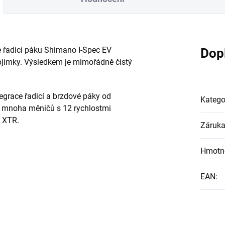
e řadicí páku Shimano I-Spec EV
Dop
jímky. Výsledkem je mimořádně čistý
tegrace řadicí a brzdové páky od
Katego
u mnoha měničů s 12 rychlostmi
a XTR.
Záruk
Hmotn
EAN
: