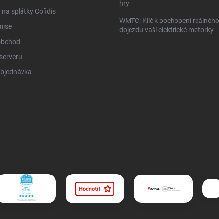
hry
na splátky Cofidis
WMTC: Klíč k pochopení reálného
mise
dojezdu vaší elektrické motorky
obchod
serveru
objednávka