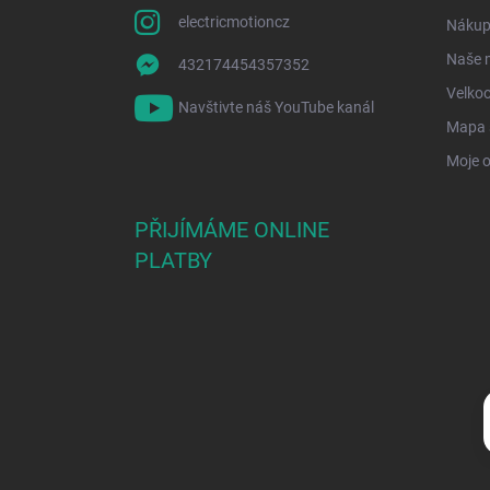
electricmotioncz
Nákup 
Naše 
432174454357352
Velko
Navštivte náš YouTube kanál
Mapa 
Moje 
PŘIJÍMÁME ONLINE
PLATBY