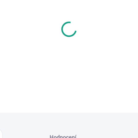
−
+
Nová upínací objímka Shiftm
a brzdovou rukojeť MAGURA 
vzhled.
Model I-Spec EV je nejnovějš
společnosti Shimano, který 
nejnovějších řadicích skupin
DETAILNÍ INFORMACE
Hodnocení