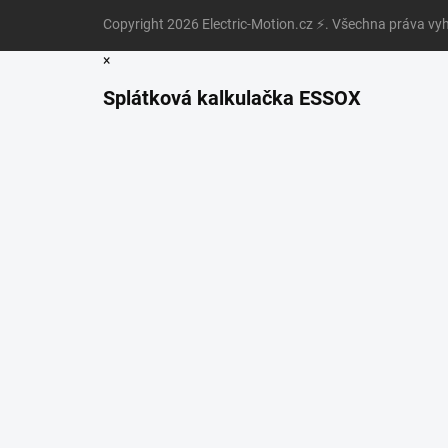
Copyright 2026
Electric-Motion.cz ⚡
. Všechna práva vy
×
Splátková kalkulačka ESSOX