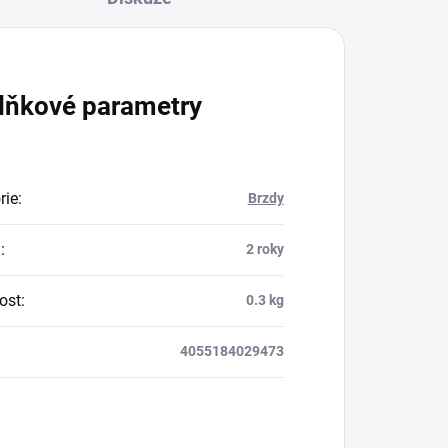
lňkové parametry
rie
:
Brzdy
a
:
2 roky
ost
:
0.3 kg
4055184029473