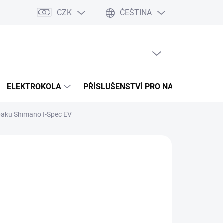
CZK
ČEŠTINA
 splátky Cofidis
Naše mise
Velkoobchod
Mapa serveru
PRÁZDNÝ KOŠÍK
NÁKUPNÍ
KOŠÍK
ELEKTROKOLA
PŘÍSLUŠENSTVÍ PRO NABÍJENÍ
í páku Shimano I-Spec EV
026
MOŽNOSTI DORUČENÍ