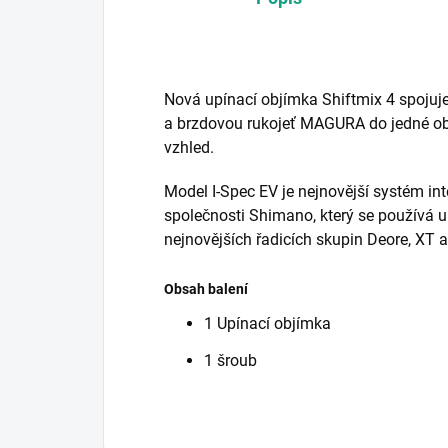
Nová upínací objímka Shiftmix 4 spojuj
a brzdovou rukojeť MAGURA do jedné ob
vzhled.
Model I-Spec EV je nejnovější systém in
společnosti Shimano, který se používá 
nejnovějších řadicích skupin Deore, XT 
Obsah balení
1 Upínací objímka
1 šroub