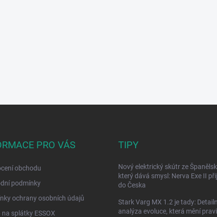
ORMACE PRO VÁS
TIPY
Nový elektrický skútr ze Španělsk
cení obchodu
který dává smysl: Nerva Exe II přij
dní podmínky
do Česka
nky ochrany osobních údajů
Stark Varg MX 1.2 je tady: Detailn
analýza evoluce, která mění prav
 na splátky ESSOX