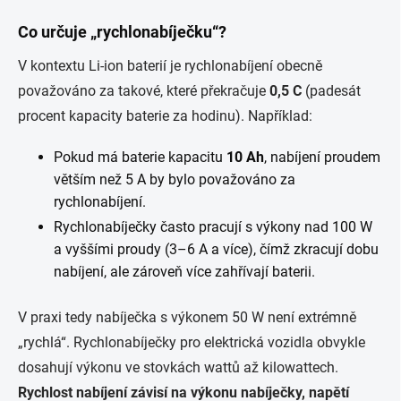
Co určuje „rychlonabíječku“?
V kontextu Li-ion baterií je rychlonabíjení obecně
považováno za takové, které překračuje
0,5 C
(padesát
procent kapacity baterie za hodinu). Například:
Pokud má baterie kapacitu
10 Ah
, nabíjení proudem
větším než 5 A by bylo považováno za
rychlonabíjení.
Rychlonabíječky často pracují s výkony nad 100 W
a vyššími proudy (3–6 A a více), čímž zkracují dobu
nabíjení, ale zároveň více zahřívají baterii.
V praxi tedy nabíječka s výkonem 50 W není extrémně
„rychlá“. Rychlonabíječky pro elektrická vozidla obvykle
dosahují výkonu ve stovkách wattů až kilowattech.
Rychlost nabíjení závisí na výkonu nabíječky, napětí