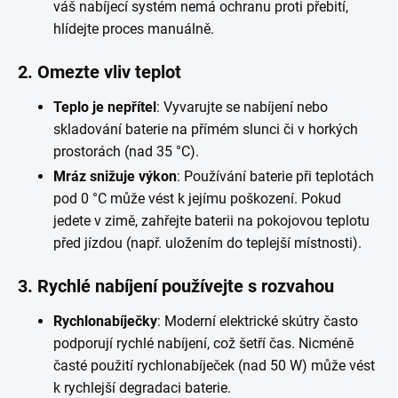
váš nabíjecí systém nemá ochranu proti přebití,
hlídejte proces manuálně.
2. Omezte vliv teplot
Teplo je nepřítel
: Vyvarujte se nabíjení nebo
skladování baterie na přímém slunci či v horkých
prostorách (nad 35 °C).
Mráz snižuje výkon
: Používání baterie při teplotách
pod 0 °C může vést k jejímu poškození. Pokud
jedete v zimě, zahřejte baterii na pokojovou teplotu
před jízdou (např. uložením do teplejší místnosti).
3. Rychlé nabíjení používejte s rozvahou
Rychlonabíječky
: Moderní elektrické skútry často
podporují rychlé nabíjení, což šetří čas. Nicméně
časté použití rychlonabíječek (nad 50 W) může vést
k rychlejší degradaci baterie.