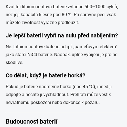
Kvalitní lithium-iontová baterie zvládne 500–1000 cyklů,
než její kapacita klesne pod 80 %. Při správné péči však
můžete životnost výrazně prodloužit.
Je lepší baterii vybít na nulu před nabíjením?
Ne. Lithium-iontové baterie netrpí „paměťovým efektem“
jako starší NiCd baterie. Naopak, úplné vybíjení je pro ně
škodlivé.
Co dělat, když je baterie horká?
Pokud je baterie nadměrně horká (nad 45 °C), ihned ji
odpojte a nechte ji vychladnout. Přehřátí může vést k
nevratnému poškození nebo dokonce k požáru.
Budoucnost baterií