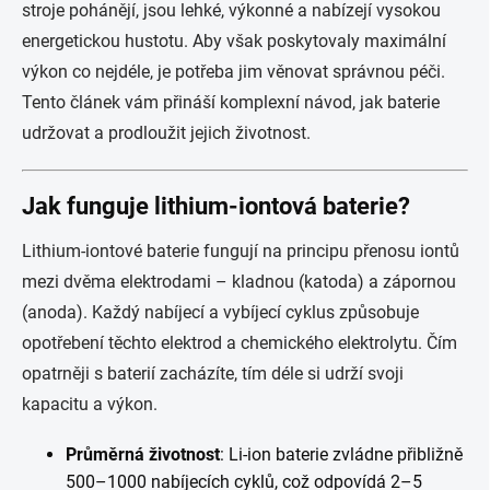
stroje pohánějí, jsou lehké, výkonné a nabízejí vysokou
energetickou hustotu. Aby však poskytovaly maximální
výkon co nejdéle, je potřeba jim věnovat správnou péči.
Tento článek vám přináší komplexní návod, jak baterie
udržovat a prodloužit jejich životnost.
Jak funguje lithium-iontová baterie?
Lithium-iontové baterie fungují na principu přenosu iontů
mezi dvěma elektrodami – kladnou (katoda) a zápornou
(anoda). Každý nabíjecí a vybíjecí cyklus způsobuje
opotřebení těchto elektrod a chemického elektrolytu. Čím
opatrněji s baterií zacházíte, tím déle si udrží svoji
kapacitu a výkon.
Průměrná životnost
: Li-ion baterie zvládne přibližně
500–1000 nabíjecích cyklů, což odpovídá 2–5