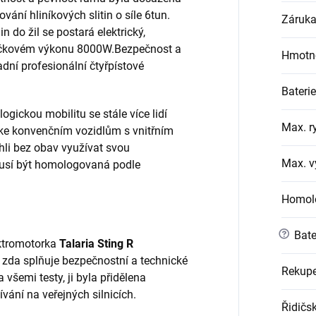
vání hliníkových slitin o síle 6tun.
Záruk
 do žil se postará elektrický,
pičkovém výkonu 8000W.Bezpečnost a
Hmotn
adní profesionální čtyřpístové
Baterie
gickou mobilitu se stále více lidí
Max. r
ě ke konvenčním vozidlům s vnitřním
li bez obav využívat svou
Max. v
 musí být homologovaná podle
Homol
?
Bate
ektromotorka
Talaria Sting R
 zda splňuje bezpečnostní a technické
Rekupe
všemi testy, ji byla přidělena
ání na veřejných silnicích.
Řidičs