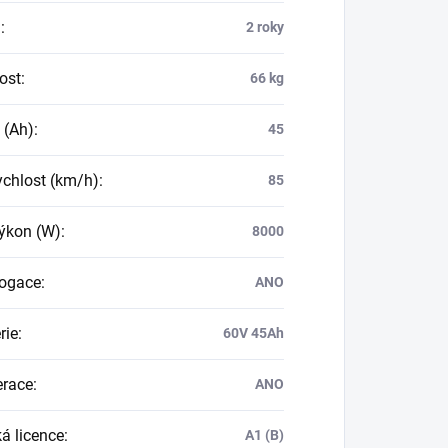
a
:
2 roky
ost
:
66 kg
 (Ah)
:
45
ychlost (km/h)
:
85
ýkon (W)
:
8000
ogace
:
ANO
rie
:
60V 45Ah
race
:
ANO
ká licence
:
A1 (B)