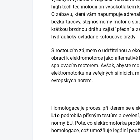
high-tech technologií při vysokotlakém ko
O zábavu, která vám napumpuje adrenalin
bezkartáčový, stejnosměrný motor o š
krátkou brzdnou dráhu zajistí přední a z
hydraulicky ovládané kotoučové brzdy.
S rostoucím zájmem o udržitelnou a ekolo
obrací k elektromotorce jako alternativ
spalovacím motorem. Avšak, abyste moh
elektromotorku na veřejných silnicích,
evropských norem.
Homologace je proces, při kterém se el
L1e
podrobila přísným testům a ověření,
normy EU. Poté, co elektromotorka prošla 
homologace, což umožňuje legální použív