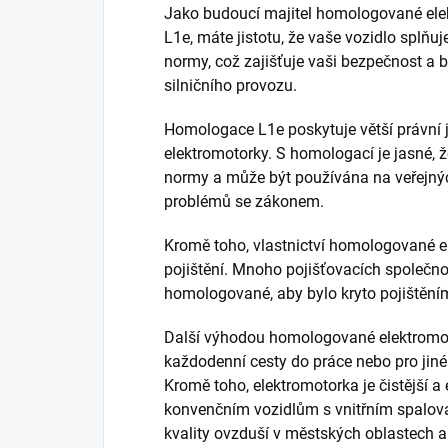
Jako budoucí majitel homologované elek
L1e, máte jistotu, že vaše vozidlo splňu
normy, což zajišťuje vaši bezpečnost a 
silničního provozu.
Homologace L1e poskytuje větší právní j
elektromotorky. S homologací je jasné, 
normy a může být používána na veřejnýc
problémů se zákonem.
Kromě toho, vlastnictví homologované e
pojištění. Mnoho pojišťovacích společno
homologované, aby bylo kryto pojištění
Další výhodou homologované elektromotor
každodenní cesty do práce nebo pro jiné
Kromě toho, elektromotorka je čistější a 
konvenčním vozidlům s vnitřním spalova
kvality ovzduší v městských oblastech a