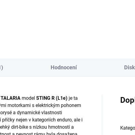
litní komponent navržený
ciálně pro TALARIA Sting.
o flexibilní zadní blatník -
rana tlumiče před nečistotmi
adního kola...
1)
Hodnocení
Dis
e
TALARIA
model
STING R (L1e)
je ta
Dop
ými motorkami s elektrickým pohonem
korysé a dynamické vlastnosti
příčky nejen v kategoriích enduro, ale i
alehký dirt-bike s nízkou hmotností a
Katego
nost a pevnost rámu byla dosažena