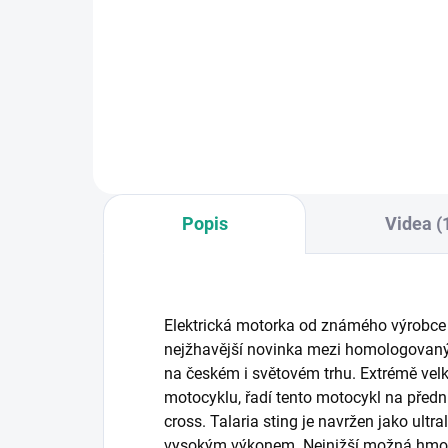
kva
spe
Převodový olej Liqui Moly Hypoid-
Tent
Getriebeöl (GL5) 85W-90, 500ml
och
– Spolehlivá ochrana pro
ze z
převodovky a elektromotorky
Talaria. Vysoce kvalitní převodový
olej Liqui Moly (GL5)...
Popis
Videa (
Elektrická motorka od známého výrobc
nejžhavější novinka mezi homologovan
na českém i světovém trhu. Extrémě vel
motocyklu, řadí tento motocykl na přední 
cross. Talaria sting je navržen jako ultr
vysokým výkonem. Nejnižší možná hmot