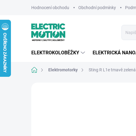
Přejít
Hodnocení obchodu
Obchodní podmínky
Podmí
na
obsah
ELEKTROKOLOBĚŽKY
ELEKTRICKÁ NAN
Domů
Elektromotorky
Sting R L1e tmavě zelená
Neohodnoceno
Podrobnosti hodnocení
Z
TIP