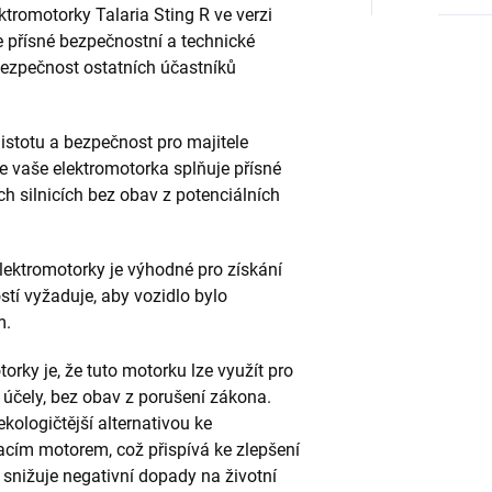
tromotorky Talaria Sting R ve verzi
je přísné bezpečnostní a technické
bezpečnost ostatních účastníků
istotu a bezpečnost pro majitele
že vaše elektromotorka splňuje přísné
h silnicích bez obav z potenciálních
lektromotorky je výhodné pro získání
stí vyžaduje, aby vozidlo bylo
m.
ky je, že tuto motorku lze využít pro
 účely, bez obav z porušení zákona.
ekologičtější alternativou ke
cím motorem, což přispívá ke zlepšení
 snižuje negativní dopady na životní