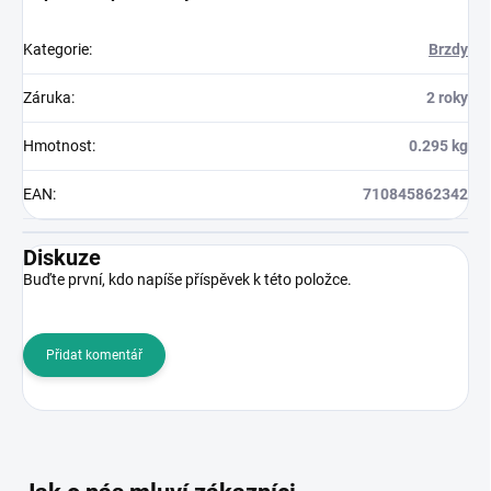
Kategorie
:
Brzdy
Záruka
:
2 roky
Hmotnost
:
0.295 kg
EAN
:
710845862342
Diskuze
Buďte první, kdo napíše příspěvek k této položce.
Přidat komentář