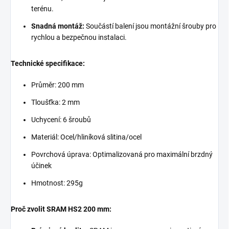
terénu.
Snadná montáž:
Součástí balení jsou montážní šrouby pro
rychlou a bezpečnou instalaci.
Technické specifikace:
Průměr:
200 mm
Tloušťka: 2 mm
Uchycení:
6 šroubů
Materiál:
Ocel/hliníková slitina/ocel
Povrchová úprava:
Optimalizovaná pro maximální brzdný
účinek
Hmotnost:
295g
Proč zvolit SRAM HS2 200 mm: