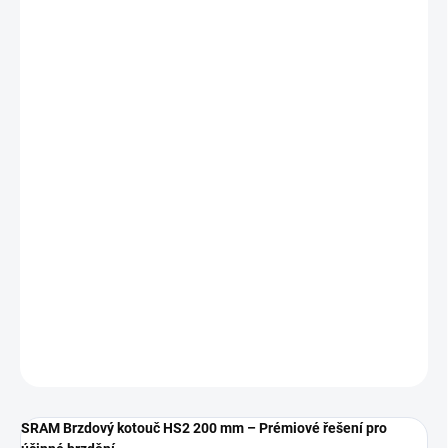
Zcela nový kotouč HS2 je specifický brzdový kotouč pro horská
kola navržený tak, aby zlepšil brzdný výkon a zároveň snížil hluk a
zvýšil odvod tepla. HS2 je výkonnější, tišší kotouč s nejlepším
tepelným managementem ve své třídě, s novým vzorem brzdové
plochy pro zvýšenou trakci destiček a zapuštěnými paprsky s
tepelně rozptylující barvou.
Silnější 2 mm kotouč
Vynikající tepelný management
O 7 % vyšší výkon
K dispozici v provedení se 6 šrouby a Centerlockem
DETAILNÍ INFORMACE
ZEPTAT SE
SRAM Brzdový kotouč HS2 200 mm – Prémiové řešení pro