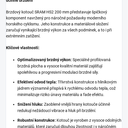
účinné brzdění
Brzdový kotouč SRAM HS2 200 mm představuje špičkový
komponent navržený pro náročné požadavky moderního
horského cyklismu.
Jeho konstrukce a materiálové složení
zaručují vynikající brzdný výkon za všech podmínek,
a to i při
extrémním zatížení.
Klíčové vlastnosti:
Optimalizovaný brzdný výkon:
Speciálně profilovaná
brzdná plocha a vysoce kvalitní materiál zajišťují
spolehlivou a progresivní modulaci brzdné síly.
Efektivní odvod tepla:
Třívrstvá konstrukce s hliníkovým
jádrem významně přispívá k rychlému odvodu tepla,
což
minimalizuje riziko únavy materiálu a fade efektu.
Snížení hluku:
Zaoblené vnější hrany kotouče účinně
redukují nežádoucí vibrace a hluk při brzdění.
Robustní konstrukce:
Kotouč je vyroben z vysoce odolných
materiálů,
které zaručují dlouhou životnost i v náročném