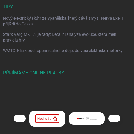
TIPY
Nový elektrický skútr ze Španělska, který dává smysl: Nerva Exe II
přijíždí do Česka
Stark Varg MX 1.2 je tady: Detailní analýza evoluce, která mění
pravidla hry
WMTC: Klíč k pochopení reálného dojezdu vaší elektrické motorky
PŘIJÍMÁME ONLINE PLATBY