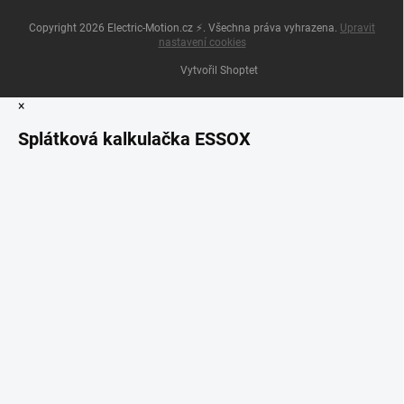
Copyright 2026
Electric-Motion.cz ⚡
. Všechna práva vyhrazena.
Upravit
nastavení cookies
Vytvořil Shoptet
×
Splátková kalkulačka ESSOX