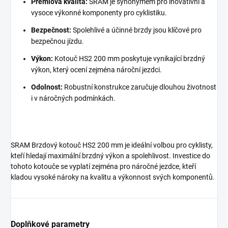
Prémiová kvalita:
SRAM je synonymem pro inovativní a
vysoce výkonné komponenty pro cyklistiku.
Bezpečnost:
Spolehlivé a účinné brzdy jsou klíčové pro
bezpečnou jízdu.
Výkon:
Kotouč HS2 200 mm poskytuje vynikající brzdný
výkon,
který ocení zejména nároční jezdci.
Odolnost:
Robustní konstrukce zaručuje dlouhou životnost
i v náročných podmínkách.
SRAM Brzdový kotouč HS2 200 mm je ideální volbou pro cyklisty,
kteří hledají maximální brzdný výkon a spolehlivost.
Investice do
tohoto kotouče se vyplatí zejména pro náročné jezdce,
kteří
kladou vysoké nároky na kvalitu a výkonnost svých komponentů.
Doplňkové parametry