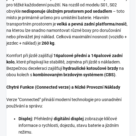
pro těžké každodenní použití. Na rozdíl od modelu S01, S02
obvykle
nedisponuje úložným prostorem pod sedadlem
– toto
místo je primárně určeno pro umístění baterie. Hlavním
transportním prostorem je
velká a pevná zadní platforma/nosič
,
na kterou lze snadno namontovat různé boxy pro doručování
nebo převážet jiný náklad. Celková maximální nosnost (vozidlo +
jezdec + náklad) je
260 kg
.
Komfort při jízdě zajišťují
16palcové přední a 14palcové zadní
kolo
, které přispívají ke stabilitě, zejména při jízdě s nákladem.
Bezpečnou deceleraci zajišťují
hydraulické kotoučové brzdy
na
obou kolech s
kombinovaným brzdovým systémem (CBS)
.
Chytré Funkce (Connected verze) a Nízké Provozní Náklady
Verze "Connected" přináší moderní technologie pro usnadnění
používání a správu:
Displej:
Přehledný
digitální displej
zobrazuje klíčové
informace o rychlosti, dojezdu, stavu baterie a jízdním
režimu.