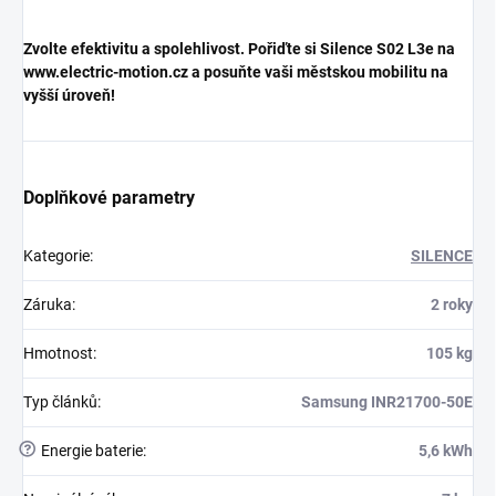
Zvolte efektivitu a spolehlivost. Pořiďte si Silence S02 L3e na
www.electric-motion.cz a posuňte vaši městskou mobilitu na
vyšší úroveň!
Doplňkové parametry
Kategorie
:
SILENCE
Záruka
:
2 roky
Hmotnost
:
105 kg
Typ článků
:
Samsung INR21700-50E
?
Energie baterie
:
5,6 kWh