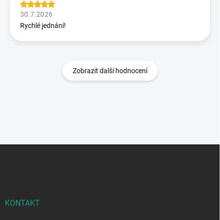
30.7.2026
Rychlé jednání!
Zobrazit další hodnocení
Z
á
p
a
t
í
KONTAKT