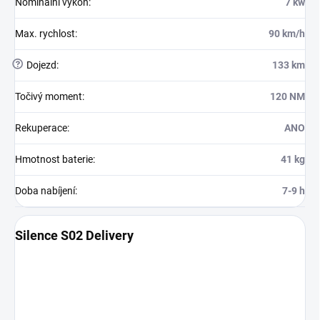
Nominální výkon
:
7 kw
Max. rychlost
:
90 km/h
?
Dojezd
:
133 km
Točivý moment
:
120 NM
Rekuperace
:
ANO
Hmotnost baterie
:
41 kg
Doba nabíjení
:
7-9 h
Silence S02 Delivery