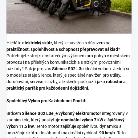
Hledáte
elektrický skútr
, který je navržen s důrazem na
praktičnost, spolehlivost a schopnost přepravovat náklad
?
Potřebujete stroj s dostatečným výkonem pro pohyb v městském
provozu i na přilehlých komunikacích a s nízkými provozními
náklady? Pak je pro vás
Silence S02 L3e
ideální volbou. Jedná se
o model ze stáje Silence, který je speciálně navržen pro utility,
doručování, servisní služby, ale skvěle poslouží i jako
robustní a
praktický parťák pro každodenní dojíždění
.
Spolehlivý Výkon pro Každodenní Použití
Srdcem
Silence S02 L3e
je
výkonný
elektromotor
integrovaný v
zadním kole, který poskytuje
nominální výkon 7 kW
a
špičkový
výkon 11,5 kW
. Tento motor zajišťuje spolehlivou dynamiku a
umožňuje skútru dosáhnout maximální rychlosti
90 km/h
. Tato