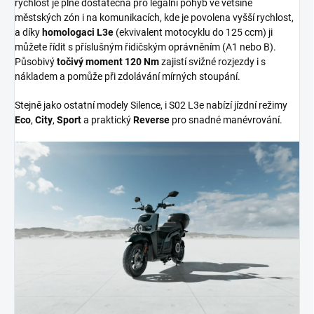
rychlost je plně dostatečná pro legální pohyb ve většině
městských zón i na komunikacích, kde je povolena vyšší rychlost,
a díky
homologaci L3e
(ekvivalent motocyklu do 125 ccm) ji
můžete řídit s příslušným řidičským oprávněním (A1 nebo B).
Působivý
točivý moment 120 Nm
zajistí svižné rozjezdy i s
nákladem a pomůže při zdolávání mírných stoupání.
Stejně jako ostatní modely Silence, i S02 L3e nabízí jízdní režimy
Eco
,
City
,
Sport
a praktický
Reverse
pro snadné manévrování.