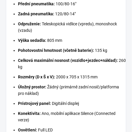
Přední pneumatika:
100/80-16"
Zadná pneumatika:
120/80-14"
Odpruženie:
Teleskopická vidlice (vpredu), monoshock
(vzadu)
Výška sedadla:
805 mm
Pohotovostní hmotnost (včetně baterie):
135 kg
Celková maximální nosnost (vozidlo+jezdec+náklad):
260
kg
Rozměry (D x Š x V):
2000 x 705 x 1315 mm
Úložný prostor:
Žádný (primárně zadní nosič/platforma
pro náklad)
Prístrojový panel:
Digitální displej
Konektivita:
Ano, mobilní aplikace Silence (Connected
verze)
Osvětlení:
Full LED