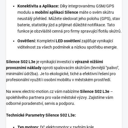
Konektivita a Aplikace:
Díky integrovanému GSM/GPS
modulu a
mobilní aplikaci Silence
máte o svém skútru
neustálý přehled. Můžete sledovat jeho polohu (GPS), stav
baterie, statistiky jízd a přijímat důležité notifikace. Tato
funkce je obzvláště cenná pro firmy spravující flotilu skútrů.
Osvětlení:
Kompletní
LED osvětlení
zajišťuje vynikající
viditelnost za všech podmínek a nízkou spotřebu energie.
Silence S02 L3e
je vynikající investicí s
výrazně nižšími
provozními náklady
oproti spalovacím skútrům (levnější "palivo",
minimální údržba). Je to ekologické, tiché a efektivní řešení pro
profesionální využití i osobní mobilitu v městském prostředí.
Na www.electric-motion.cz vám nabízíme
Silence S02 L3e
–
spolehlivého partnera pro vaše městské výzvy. Zajistíme vám
odborné poradenství, servis a podporu.
Technické Parametry Silence S02 L3e:
Typ motoru:
DC elektromotor v zadním kole