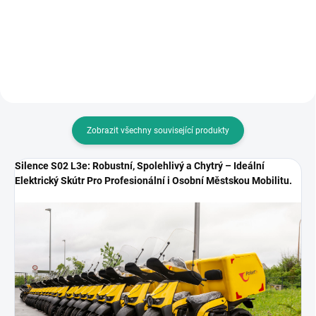
klasickou zásuvku u nabíjecí
stanice (16A / 3.7kW) Potřebujete
stanice pro elektromobily?
klasickou zásuvku u nabíjecí
Adaptér Metron AC01 je...
stanice pro elektromobily?
Adaptér Metron AC01 je...
Zobrazit všechny související produkty
Silence S02 L3e: Robustní, Spolehlivý a Chytrý – Ideální
Elektrický Skútr Pro Profesionální i Osobní Městskou Mobilitu.