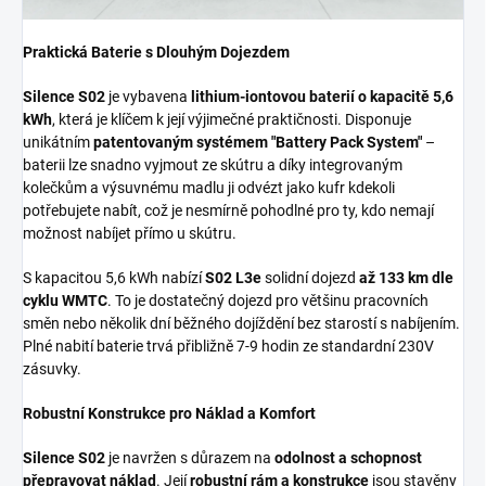
Praktická Baterie s Dlouhým Dojezdem
Silence S02
je vybavena
lithium-iontovou baterií o kapacitě 5,6
kWh
, která je klíčem k její výjimečné praktičnosti. Disponuje
unikátním
patentovaným systémem "Battery Pack System"
–
baterii lze snadno vyjmout ze skútru a díky integrovaným
kolečkům a výsuvnému madlu ji odvézt jako kufr kdekoli
potřebujete nabít, což je nesmírně pohodlné pro ty, kdo nemají
možnost nabíjet přímo u skútru.
S kapacitou 5,6 kWh nabízí
S02 L3e
solidní dojezd
až 133 km dle
cyklu WMTC
. To je dostatečný dojezd pro většinu pracovních
směn nebo několik dní běžného dojíždění bez starostí s nabíjením.
Plné nabití baterie trvá přibližně 7-9 hodin ze standardní 230V
zásuvky.
Robustní Konstrukce pro Náklad a Komfort
Silence S02
je navržen s důrazem na
odolnost a schopnost
přepravovat náklad
. Její
robustní rám a konstrukce
jsou stavěny