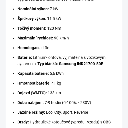
Nominální výkon:
7 kW
Špičkový výkon:
11,5 kW
Točivý moment:
120 Nm
Maximální rychlost:
90 km/h
Homologace:
L3e
Baterie:
Lithium-iontová, vyjímatelná s vozíkovým
systémem,
Typ článků: Samsung INR21700-50E
Kapacita baterie:
5,6 kWh
Hmotnost baterie:
41 kg
Dojezd (WMTC):
133 km
Doba nabíjení:
7-9 hodin (0-100% z 230V)
Jazdné režimy:
Eco, City, Sport, Reverse
Brzdy:
Hydraulické kotoučové (vpredu i vzadu) s CBS