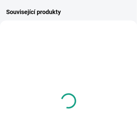
Související produkty
TIP
2158
2160
SKLADEM
SKLADEM
METRON AC-01 adaptér
METRON AC-01+ WiFi a
TYPE 2 na Schuko
ZÁMEK adaptér TYPE 2
na Schuko
4 900 Kč
6 900 Kč
Do košíku
Do košíku
Metron AC01: Z Type 2 na
Schuko | Nabíjejte cokoli z EV
Metron AC01: Z Type 2 na
stanice (16A / 3.7kW) Potřebujete
Schuko | Nabíjejte cokoli z EV