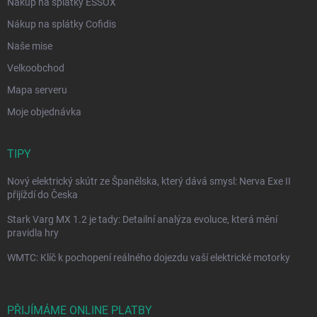
Nákup na splátky ESSOX
Nákup na splátky Cofidis
Naše mise
Velkoobchod
Mapa serveru
Moje objednávka
TIPY
Nový elektrický skútr ze Španělska, který dává smysl: Nerva Exe II
přijíždí do Česka
Stark Varg MX 1.2 je tady: Detailní analýza evoluce, která mění
pravidla hry
WMTC: Klíč k pochopení reálného dojezdu vaší elektrické motorky
PŘIJÍMÁME ONLINE PLATBY