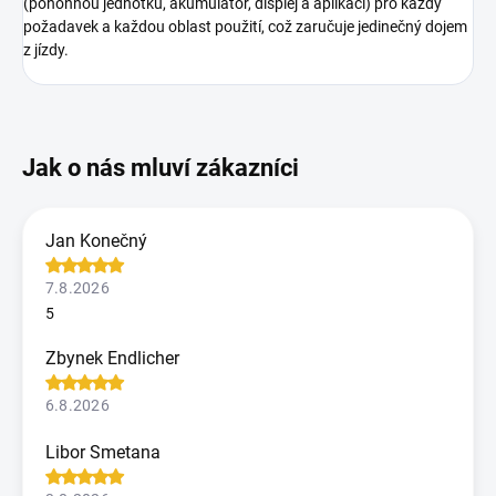
(pohonnou jednotku, akumulátor, displej a aplikaci) pro každý
požadavek a každou oblast použití, což zaručuje jedinečný dojem
z jízdy.
Jan Konečný
7.8.2026
5
Zbynek Endlicher
6.8.2026
Libor Smetana