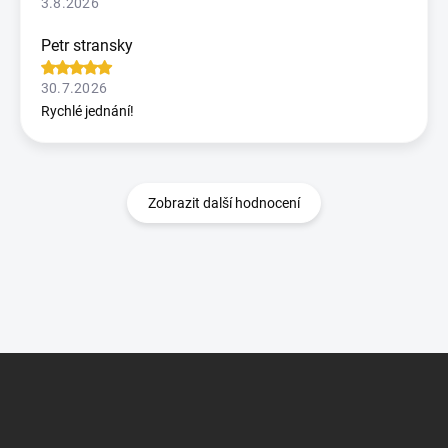
3.8.2026
Petr stransky
30.7.2026
Rychlé jednání!
Zobrazit další hodnocení
Z
á
p
a