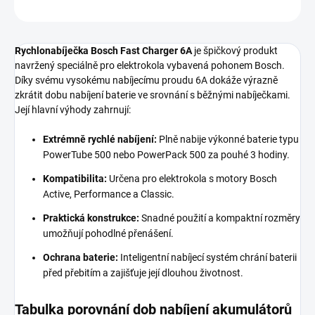
ZEPTAT SE
Rychlonabíječka Bosch Fast Charger 6A
je špičkový produkt
navržený speciálně pro elektrokola vybavená pohonem Bosch.
Díky svému vysokému nabíjecímu proudu 6A dokáže výrazně
zkrátit dobu nabíjení baterie ve srovnání s běžnými nabíječkami.
Její hlavní výhody zahrnují:
Extrémně rychlé nabíjení:
Plně nabije výkonné baterie typu
PowerTube 500 nebo PowerPack 500 za pouhé 3 hodiny.
Kompatibilita:
Určena pro elektrokola s motory Bosch
Active,
Performance a Classic.
Praktická konstrukce:
Snadné použití a kompaktní rozměry
umožňují pohodlné přenášení.
Ochrana baterie:
Inteligentní nabíjecí systém chrání baterii
před přebitím a zajišťuje její dlouhou životnost.
Tabulka porovnání dob nabíjení akumulátorů