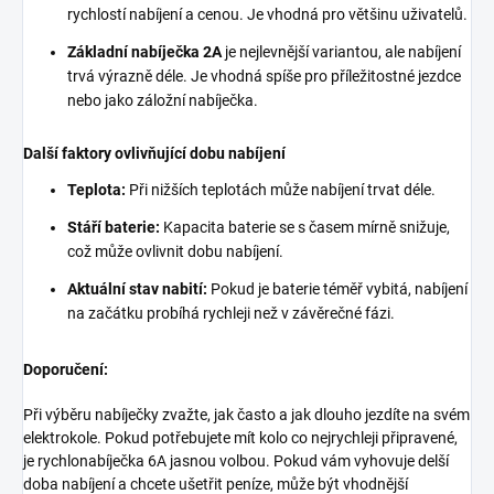
rychlostí nabíjení a cenou.
Je vhodná pro většinu uživatelů.
Základní nabíječka 2A
je nejlevnější variantou,
ale nabíjení
trvá výrazně déle.
Je vhodná spíše pro příležitostné jezdce
nebo jako záložní nabíječka.
Další faktory ovlivňující dobu nabíjení
Teplota:
Při nižších teplotách může nabíjení trvat déle.
Stáří baterie:
Kapacita baterie se s časem mírně snižuje,
což může ovlivnit dobu nabíjení.
Aktuální stav nabití:
Pokud je baterie téměř vybitá,
nabíjení
na začátku probíhá rychleji než v závěrečné fázi.
Doporučení:
Při výběru nabíječky zvažte,
jak často a jak dlouho jezdíte na svém
elektrokole.
Pokud potřebujete mít kolo co nejrychleji připravené,
je rychlonabíječka 6A jasnou volbou.
Pokud vám vyhovuje delší
doba nabíjení a chcete ušetřit peníze,
může být vhodnější