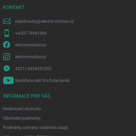
t
í
KONTAKT
objednavky
@
electric-motion.cz
+420774991399
electricmotioncz
electricmotioncz
432174454357352
Navštivte náš YouTube kanál
INFORMACE PRO VÁS
Hodnocení obchodu
Obchodní podmínky
Podmínky ochrany osobních údajů