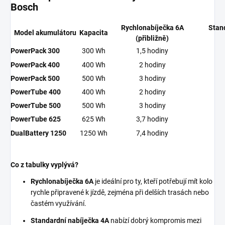
Bosch
Rychlonabíječka 6A
Stan
Model akumulátoru
Kapacita
(přibližně)
PowerPack 300
300 Wh
1,5 hodiny
PowerPack 400
400 Wh
2 hodiny
PowerPack 500
500 Wh
3 hodiny
PowerTube 400
400 Wh
2 hodiny
PowerTube 500
500 Wh
3 hodiny
PowerTube 625
625 Wh
3,7 hodiny
DualBattery 1250
1250 Wh
7,4 hodiny
Co z tabulky vyplývá?
Rychlonabíječka 6A
je ideální pro ty,
kteří potřebují mít kolo
rychle připravené k jízdě,
zejména při delších trasách nebo
častém využívání.
Standardní nabíječka 4A
nabízí dobrý kompromis mezi