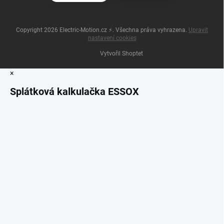
Copyright 2026
Electric-Motion.cz ⚡
. Všechna práva vyhrazena.
Upravit
nastavení cookies
Vytvořil Shoptet
×
Splátková kalkulačka ESSOX