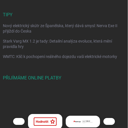
TIPY
Nový elektrický skútr ze Španělska, který dává smysl: Nerva Exe II
přijíždí do Česka
Stark Varg MX 1.2 je tady: Detailní analýza evoluce, která mění
pravidla hry
WMTC: Klíč k pochopení reálného dojezdu vaší elektrické motorky
PŘIJÍMÁME ONLINE PLATBY