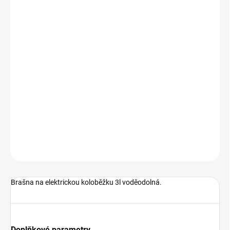
MOŽNOSTI
DORUČENÍ
−
+
Přidat do košíku
Brašna na elektrickou koloběžku 3l. Dostatek prostoru pro uložení
spousty věcí. Voděodolná.
DETAILNÍ INFORMACE
ZEPTAT SE
Brašna na elektrickou koloběžku 3l voděodolná.
Doplňkové parametry