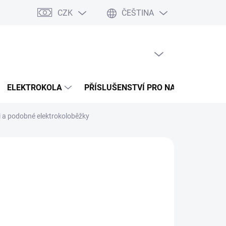
CZK
ČEŠTINA
 splátky Cofidis
Naše mise
Velkoobchod
Mapa serveru
PRÁZDNÝ KOŠÍK
NÁKUPNÍ
KOŠÍK
ELEKTROKOLA
PŘÍSLUŠENSTVÍ PRO NABÍJENÍ
 a podobné elektrokoloběžky
026
MOŽNOSTI DORUČENÍ