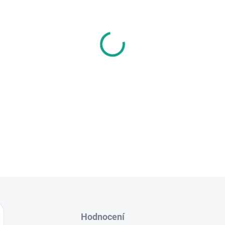
−
+
Homologovaná nabíječka. Vy
Smartgyro. Vhodné pro všech
skútry, které používají stejný
nabíječky Xiaomi.
DETAILNÍ INFORMACE
Hodnocení