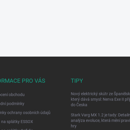
ORMACE PRO VÁS
TIPY
Nový elektrický skútr ze Španělsk
cení obchodu
který dává smysl: Nerva Exe II přij
dní podmínky
do Česka
nky ochrany osobních údajů
Stark Varg MX 1.2 je tady: Detailn
analýza evoluce, která mění prav
 na splátky ESSOX
hry