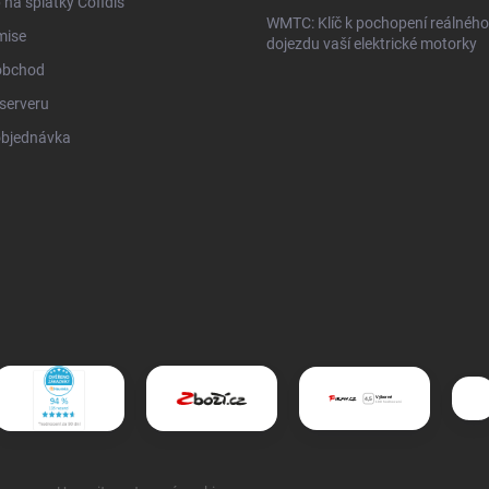
na splátky Cofidis
WMTC: Klíč k pochopení reálného
mise
dojezdu vaší elektrické motorky
obchod
serveru
objednávka