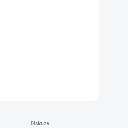
Přidat do košíku
robeno stejným výrobcem, který dodává
ny modely Xiaomi, Ninebot ES1,2,3,4 a další
 konektor. Stejná kvalita jako u originální
ZEPTAT SE
Diskuze