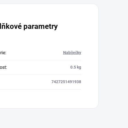
lňkové parametry
rie
:
Nabíječky
ost
:
0.5 kg
7427251491938