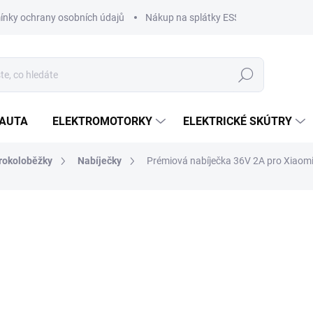
nky ochrany osobních údajů
Nákup na splátky ESSOX
Nákup na
Hledat
OAUTA
ELEKTROMOTORKY
ELEKTRICKÉ SKÚTRY
trokoloběžky
Nabíječky
Prémiová nabíječka 36V 2A pro Xiaomi
599 Kč
495 Kč bez DPH
Měrná
SKLADEM
cena:
MŮŽEME DORUČIT DO:
11.8.2