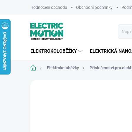
Přejít
Hodnocení obchodu
Obchodní podmínky
Podmí
na
obsah
ELEKTROKOLOBĚŽKY
ELEKTRICKÁ NAN
Domů
Elektrokoloběžky
Příslušenství pro elek
Neohodnoceno
Podrobnosti hodnocení