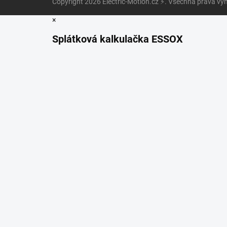
Copyright 2026
Electric-Motion.cz ⚡
. Všechna práva vy
×
Splátková kalkulačka ESSOX