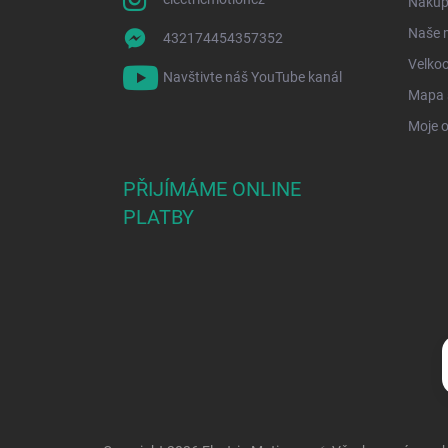
Nákup 
Naše 
432174454357352
Velko
Navštivte náš YouTube kanál
Mapa 
Moje 
PŘIJÍMÁME ONLINE
PLATBY