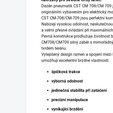
Dezén pneumatik CST CM 708/CM 709 je
originálním vybavením pro elektrický mo
CST CM-708/CM-709 jsou perfektní kombi
Nabízejí vysokou odolnost, neskutečnou t
a velmi přesné ovládání při maximálních
Pevná konstrukce prodlužuje životnos
CM708/CM709 silný záběr s mimořádný
tvrdém terénu.
Vylepšený design ramen a spojení mezi b
umožňují excelentní brzdné vlastnosti.
špičková trakce
výborná odolnost
jedinečná stabilita při zatáčení
precizní manipulace
vynikající brzdění