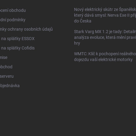
Nový elektrický skútr ze Španělsk
cení obchodu
který dává smysl: Nerva Exe II přij
dní podmínky
do Česka
nky ochrany osobních údajů
Stark Varg MX 1.2 je tady: Detailn
analýza evoluce, která mění prav
 na splátky ESSOX
hry
na splátky Cofidis
WMTC: Klíč k pochopení reálného
mise
dojezdu vaší elektrické motorky
obchod
serveru
objednávka