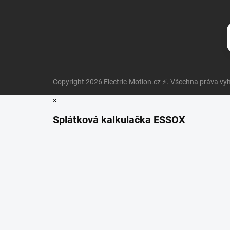
Copyright 2026
Electric-Motion.cz ⚡
. Všechna práva vy
×
Splátková kalkulačka ESSOX