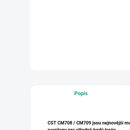
Popis
CST CM708 / CM709 jsou nejnovější m
navrženy pro středně tvrdý terén.