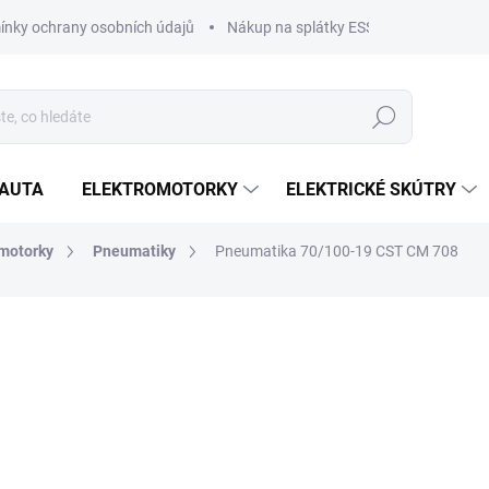
nky ochrany osobních údajů
Nákup na splátky ESSOX
Nákup na
Hledat
OAUTA
ELEKTROMOTORKY
ELEKTRICKÉ SKÚTRY
motorky
Pneumatiky
Pneumatika 70/100-19 CST CM 708
1 550 Kč
1 281 Kč bez DPH
Měrná
SKLADEM U DODAVATELE
cena:
MŮŽEME DORUČIT DO:
12.8.2