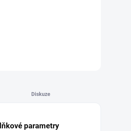
Přidat do košíku
 - 19 jsou nejnovější motokrosové pneumatiky
tvrdý terén.
ZEPTAT SE
Diskuze
lňkové parametry