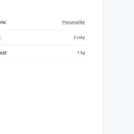
rie
:
Pneumatiky
a
:
2 roky
ost
:
1 kg