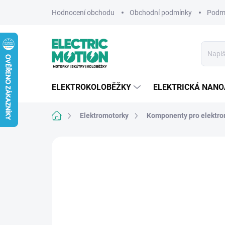
Přejít
Hodnocení obchodu
Obchodní podmínky
Podmí
na
obsah
ELEKTROKOLOBĚŽKY
ELEKTRICKÁ NAN
Domů
Elektromotorky
Komponenty pro elektro
Neohodnoceno
Podrobnosti hodnocení