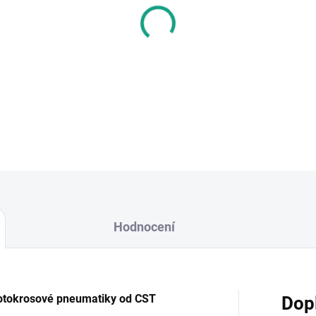
−
+
CST CM708 / CM709 - 70/100
od CST navrženy pro středně 
DETAILNÍ INFORMACE
Hodnocení
otokrosové pneumatiky od CST
Dop