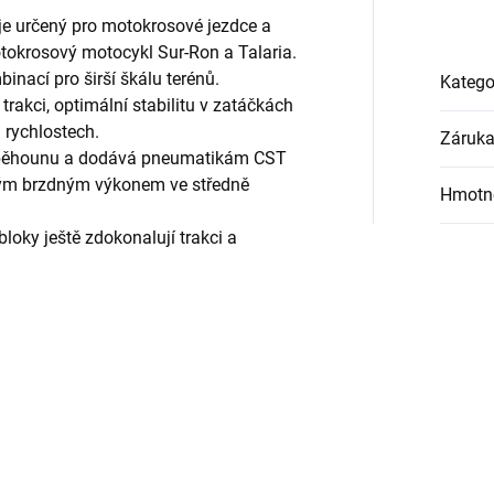
 určený pro motokrosové jezdce a
tokrosový motocykl Sur-Ron a Talaria.
nací pro širší škálu terénů.
Katego
rakci, optimální stabilitu v zatáčkách
 rychlostech.
Záruk
t běhounu a dodává pneumatikám CST
m brzdným výkonem ve středně
Hmotn
loky ještě zdokonalují trakci a