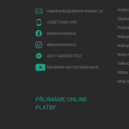
t
í
Hodno
objednavky
@
electric-motion.cz
Obcho
+420774991399
Podmí
electricmotioncz
Nákup
electricmotioncz
Nákup 
Naše 
432174454357352
Velko
Navštivte náš YouTube kanál
Mapa 
Moje 
PŘIJÍMÁME ONLINE
PLATBY