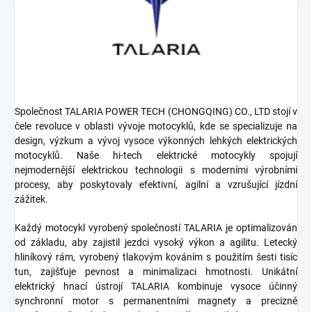
Společnost TALARIA POWER TECH (CHONGQING) CO., LTD stojí v
čele revoluce v oblasti vývoje motocyklů, kde se specializuje na
design, výzkum a vývoj vysoce výkonných lehkých elektrických
motocyklů. Naše hi-tech elektrické motocykly spojují
nejmodernější elektrickou technologii s moderními výrobními
procesy, aby poskytovaly efektivní, agilní a vzrušující jízdní
zážitek.
Každý motocykl vyrobený společností TALARIA je optimalizován
od základu, aby zajistil jezdci vysoký výkon a agilitu. Letecký
hliníkový rám, vyrobený tlakovým kováním s použitím šesti tisíc
tun, zajišťuje pevnost a minimalizaci hmotnosti. Unikátní
elektrický hnací ústrojí TALARIA kombinuje vysoce účinný
synchronní motor s permanentními magnety a precizně