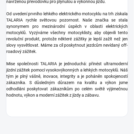
navrženou převodovku pro plynulou a výkonnou jízdu.
Od uvedení prvního lehkého elektrického motocyklu na trh získala
TALARIA rychle světovou pozornost. Naše značka se stala
synonymem pro mezinárodní úspěch v oblasti elektrických
motocyklů. Vyzýváme všechny motocyklisty, aby objevili tento
revoluční produkt, protože některé zážitky je lepší zažít než jen
slovy vysvětlovat. Máme za cíl poskytnout jezdcům nevídaný off-
roadový zážitek.
Mise společnosti TALARIA je jednoduchá: přinést ultramoderní
jízdní zážitek pomocí vysokovýkonných a lehkých motocyklů. Náš
tým je plný vášně, inovace, integrity a je poháněn spokojeností
zákazníka. S důsledným důrazem na kvalitu a výkon jsme
odhodláni poskytovat zákazníkům po celém světě výjimečnou
hodnotu, výkon a moderní zážitek z jízdy a zábavu.