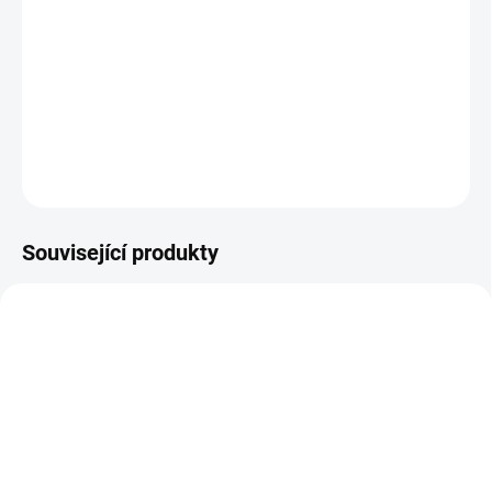
−
+
Přidat do košíku
Originální nabíječka Talaria Komodo
DETAILNÍ INFORMACE
ZEPTAT SE
Související produkty
2119
2246
SKLADEM
SKLADEM