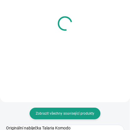
Talaria Komodo MX
Talaria Komodo TL6000
L3e černá bílé plasty
TL6000 MX-CE
TL6000 MX-CE
165 900 Kč
177 900 Kč
Do košíku
Do košíku
Talaria Komodo: Divočina Volá! ⚡️
Extrémní Výkon 32 kW a
Talaria Komodo: Divočina Volá! ⚡️
Bezkonkurenční Baterie 4,3 kWh
Extrémní Výkon 32 kW a
Pro Vaše Terénní Dobrodružství!
Bezkonkurenční Baterie 4,3 kWh
🤘🌳 Připravte se ovládnout ty
Pro Vaše Terénní Dobrodružství!
nejtěžší traily! Talaria...
🤘🌳 Připravte se ovládnout ty
nejtěžší traily! Talaria...
Zobrazit všechny související produkty
Originální nabíječka Talaria Komodo