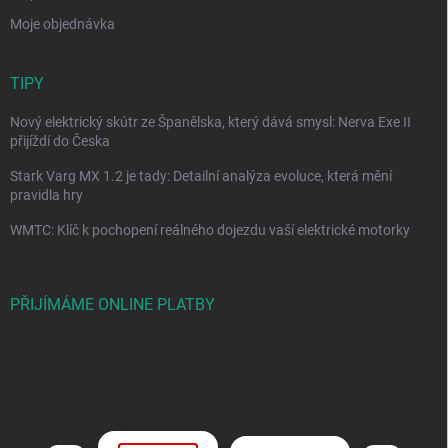
Moje objednávka
TIPY
Nový elektrický skútr ze Španělska, který dává smysl: Nerva Exe II
přijíždí do Česka
Stark Varg MX 1.2 je tady: Detailní analýza evoluce, která mění
pravidla hry
WMTC: Klíč k pochopení reálného dojezdu vaší elektrické motorky
PŘIJÍMÁME ONLINE PLATBY