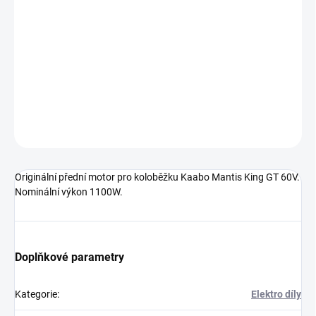
−
+
Přidat do košíku
Originální přední motor pro koloběžku Kaabo Mantis King GT 60V.
Nominální výkon 1100W.
DETAILNÍ INFORMACE
ZEPTAT SE
Originální přední motor pro koloběžku Kaabo Mantis King GT 60V.
Nominální výkon 1100W.
Doplňkové parametry
Kategorie
:
Elektro díly