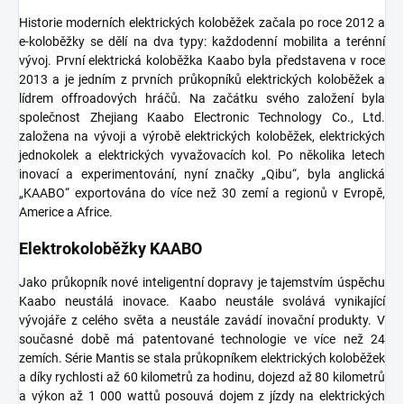
Historie moderních elektrických koloběžek začala po roce 2012 a
e-koloběžky se dělí na dva typy: každodenní mobilita a terénní
vývoj.
První elektrická koloběžka
Kaabo byla představena v roce
2013 a je jedním z prvních průkopníků elektrických koloběžek a
lídrem offroadových hráčů.
Na začátku svého založení byla
společnost Zhejiang Kaabo Electronic Technology Co., Ltd.
založena na vývoji a výrobě elektrických koloběžek, elektrických
jednokolek a elektrických vyvažovacích kol.
Po několika letech
inovací a experimentování, nyní značky „Qibu“, byla anglická
„KAABO“ exportována do více než 30 zemí a regionů v Evropě,
Americe a Africe.
Elektrokoloběžky KAABO
Jako průkopník nové inteligentní dopravy je tajemstvím úspěchu
Kaabo neustálá inovace.
Kaabo neustále svolává vynikající
vývojáře z celého světa a neustále zavádí inovační produkty.
V
současné době má patentované technologie ve více než 24
zemích.
Série Mantis se stala průkopníkem elektrických koloběžek
a díky rychlosti až 60 kilometrů za hodinu, dojezd až 80 kilometrů
a výkon až 1 000 wattů posouvá dojem z jízdy na elektrických