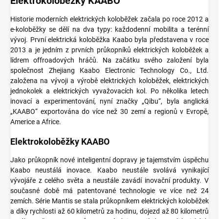
Elektrokoloběžky KAABO
Historie moderních elektrických koloběžek začala po roce 2012 a
e-koloběžky se dělí na dva typy: každodenní mobilita a terénní
vývoj.
První elektrická koloběžka
Kaabo byla představena v roce
2013 a je jedním z prvních průkopníků elektrických koloběžek a
lídrem offroadových hráčů.
Na začátku svého založení byla
společnost Zhejiang Kaabo Electronic Technology Co., Ltd.
založena na vývoji a výrobě elektrických koloběžek, elektrických
jednokolek a elektrických vyvažovacích kol.
Po několika letech
inovací a experimentování, nyní značky „Qibu“, byla anglická
„KAABO“ exportována do více než 30 zemí a regionů v Evropě,
Americe a Africe.
Elektrokoloběžky KAABO
Jako průkopník nové inteligentní dopravy je tajemstvím úspěchu
Kaabo neustálá inovace.
Kaabo neustále svolává vynikající
vývojáře z celého světa a neustále zavádí inovační produkty.
V
současné době má patentované technologie ve více než 24
zemích.
Série Mantis se stala průkopníkem elektrických koloběžek
a díky rychlosti až 60 kilometrů za hodinu, dojezd až 80 kilometrů