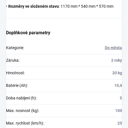
•
Rozměry ve složeném stavu
: 1170 mm * 540 mm * 570 mm
Doplňkové parametry
Kategorie
:
Do města
Záruka
:
2 roky
Hmotnost
:
20 kg
Baterie (Ah)
:
10,4
Doba nabíjení (h)
:
5
Max. nosnost (kg)
:
100
Max. rychlost (km/h)
:
25