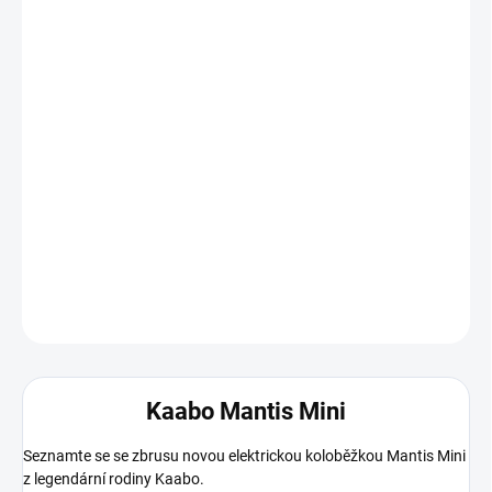
19.8.2026
MOŽNOSTI
DORUČENÍ
−
+
Přidat do košíku
Novinka ze stáje Kaabo pro rok 2025 je tato šikovná elektrická
koloběžka do města s dostatečným dojezde i výkonem na
rozumnou cenu.
DETAILNÍ INFORMACE
ZEPTAT SE
Kaabo Mantis Mini
Seznamte se se zbrusu novou elektrickou koloběžkou Mantis Mini
z legendární rodiny Kaabo.