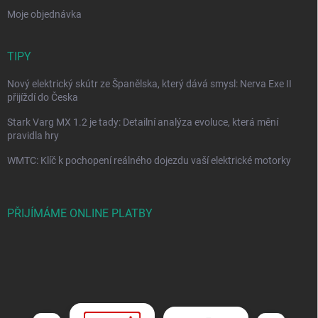
Moje objednávka
TIPY
Nový elektrický skútr ze Španělska, který dává smysl: Nerva Exe II
přijíždí do Česka
Stark Varg MX 1.2 je tady: Detailní analýza evoluce, která mění
pravidla hry
WMTC: Klíč k pochopení reálného dojezdu vaší elektrické motorky
PŘIJÍMÁME ONLINE PLATBY