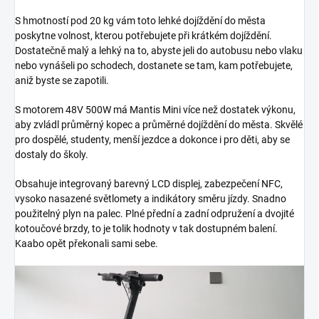
S hmotností pod 20 kg vám toto lehké dojíždění do města
poskytne volnost, kterou potřebujete při krátkém dojíždění.
Dostatečně malý a lehký na to, abyste jeli do autobusu nebo vlaku
nebo vynášeli po schodech, dostanete se tam, kam potřebujete,
aniž byste se zapotili.
S motorem 48V 500W má Mantis Mini více než dostatek výkonu,
aby zvládl průměrný kopec a průměrné dojíždění do města. Skvělé
pro dospělé, studenty, menší jezdce a dokonce i pro děti, aby se
dostaly do školy.
Obsahuje integrovaný barevný LCD displej, zabezpečení NFC,
vysoko nasazené světlomety a indikátory směru jízdy. Snadno
použitelný plyn na palec. Plné přední a zadní odpružení a dvojité
kotoučové brzdy, to je tolik hodnoty v tak dostupném balení.
Kaabo opět překonali sami sebe.