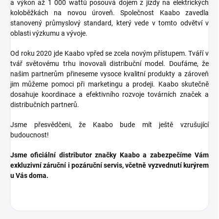
a výkon až 1 000 wattů posouvá dojem z jízdy na elektrických
koloběžkách na novou úroveň.
Společnost Kaabo zavedla
stanovený průmyslový standard, který vede v tomto odvětví v
oblasti výzkumu a vývoje.
Od roku 2020 jde Kaabo vpřed se zcela novým přístupem.
Tváří v
tvář světovému trhu inovovali distribuční model.
Doufáme, že
našim partnerům přineseme vysoce kvalitní produkty a zároveň
jim můžeme pomoci při marketingu a prodeji.
Kaabo skutečně
dosahuje koordinace a efektivního rozvoje továrních značek a
distribučních partnerů.
Jsme přesvědčeni, že Kaabo bude mít ještě vzrušující
budoucnost!
Jsme oficiální distributor značky Kaabo a zabezpečíme Vám
exkluzivní záruční i pozáruční servis, včetně vyzvednutí kurýrem
u Vás doma.