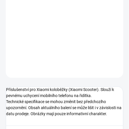
12.8.2026
MOŽNOSTI
DORUČENÍ
−
+
Přidat do košíku
Kovový držák na mobil.
DETAILNÍ INFORMACE
ZEPTAT SE
Příslušenství pro Xiaomi koloběžky (Xiaomi Scooter). Slouží k
pevnému uchycení mobilního telefonu na řidítka.
Technické specifikace se mohou změnit bez předchozího
upozornění. Obsah aktuálního balení se může lišit i v závislosti na
datu prodeje. Obrázky mají pouze informativní charakter.