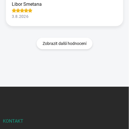
Libor Smetana
3.8.2026
Zobrazit další hodnocení
Z
á
p
a
t
í
KONTAKT