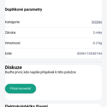
Doplňkové parametry
Kategorie
:
Držáky
Záruka
:
2 roky
Hmotnost
:
0.3 kg
EAN
:
8596115540194
Diskuze
Buďte první, kdo napíše příspěvek k této položce.
Přidat komentář
Elektrokoloběžky Xiaomi