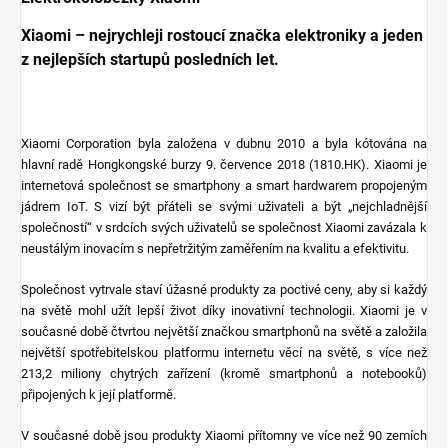
Xiaomi – nejrychleji rostoucí značka elektroniky a jeden
z nejlepších startupů posledních let.
Xiaomi Corporation byla založena v dubnu 2010 a byla kótována na
hlavní radě Hongkongské burzy 9. července 2018 (1810.HK). Xiaomi je
internetová společnost se smartphony a smart hardwarem propojeným
jádrem IoT. S vizí být přáteli se svými uživateli a být „nejchladnější
společností“ v srdcích svých uživatelů se společnost Xiaomi zavázala k
neustálým inovacím s nepřetržitým zaměřením na kvalitu a efektivitu.
Společnost vytrvale staví úžasné produkty za poctivé ceny, aby si každý
na světě mohl užít lepší život díky inovativní technologii. Xiaomi je v
současné době čtvrtou největší značkou smartphonů na světě a založila
největší spotřebitelskou platformu internetu věcí na světě, s více než
213,2 miliony chytrých zařízení (kromě smartphonů a notebooků)
připojených k její platformě.
V současné době jsou produkty Xiaomi přítomny ve více než 90 zemích