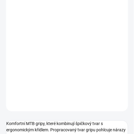
−
+
Přidat do košíku
Komfortní MTB gripy, které kombinují špičkový tvar s
ergonomickým křídlem. Propracovaný tvar gripu pohlcuje nárazy
a struktura vzoru zajišťuje skvělou přilnavost. Super měkký a UV
stabilní materiál gripu je vyroben v Německu exkluzivně pro Ergon.
Materiál a ergonomie gripu napomáhají k minimalizování tlaku,
který při jízdě působí na ruce a páteř. Odlehčená objímka
umožňuje i použití na karbonových řidítkách. Výměnné koncovky
gripů.
DETAILNÍ INFORMACE
ZEPTAT SE
Komfortní MTB gripy, které kombinují špičkový tvar s
ergonomickým křídlem. Propracovaný tvar gripu pohlcuje nárazy