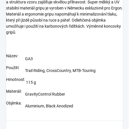
a struktura vzoru zajišťuje skvělou přilnavost. Super měkký a UV
stabilní materiál gripu je vyroben v Německu exkluzivně pro Ergon.
Materiál a ergonomie gripu napomáhají k minimalizování tlaku,
který při jízdě působí na ruce a páteř. Odlehčená objímka
umožňuje i použití na karbonových řidítkách. Výměnné koncovky
gripů.
Název:
GA3
Použití:
Trail Riding, CrossCountry, MTB-Touring
Hmotnost:
115 g
Materiál:
GravityControl Rubber
Objímka:
Aluminium, Black Anodized