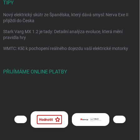
TIPY
Nový elektrický skútr ze Španělska, který dává smysl: Nerva Exe II
přijíždí do Česka
Stark Varg MX 1.2 je tady: Detailní analýza evoluce, která mění
pravidla hry
WMTC: Klíč k pochopení reálného dojezdu vaší elektrické motorky
PŘIJÍMÁME ONLINE PLATBY