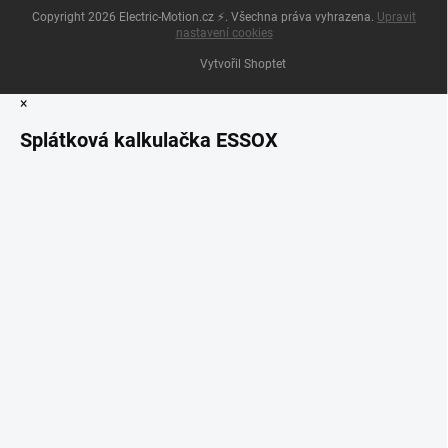
Copyright 2026
Electric-Motion.cz ⚡
. Všechna práva vyhrazena.
Upravit
nastavení cookies
Vytvořil Shoptet
×
Splátková kalkulačka ESSOX