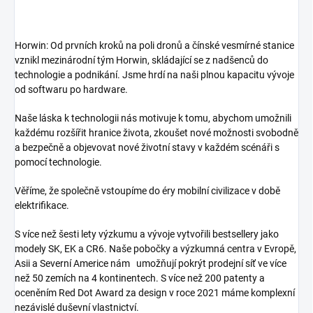
Horwin: Od prvních kroků na poli dronů a čínské vesmírné stanice
vznikl mezinárodní tým Horwin, skládající se z nadšenců do
technologie a podnikání. Jsme hrdí na naši plnou kapacitu vývoje
od softwaru po hardware.
Naše láska k technologii nás motivuje k tomu, abychom umožnili
každému rozšířit hranice života, zkoušet nové možnosti svobodně
a bezpečně a objevovat nové životní stavy v každém scénáři s
pomocí technologie.
Věříme, že společně vstoupíme do éry mobilní civilizace v době
elektrifikace.
S více než šesti lety výzkumu a vývoje vytvořili bestsellery jako
modely SK, EK a CR6. Naše pobočky a výzkumná centra v Evropě,
Asii a Severní Americe nám umožňují pokrýt prodejní síť ve více
než 50 zemích na 4 kontinentech. S více než 200 patenty a
oceněním Red Dot Award za design v roce 2021 máme komplexní
nezávislé duševní vlastnictví.