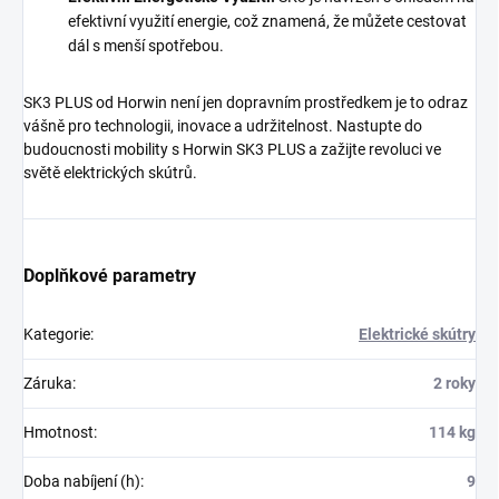
efektivní využití energie, což znamená, že můžete cestovat
dál s menší spotřebou.
SK3 PLUS od Horwin není jen dopravním prostředkem je to odraz
vášně pro technologii, inovace a udržitelnost. Nastupte do
budoucnosti mobility s Horwin SK3 PLUS a zažijte revoluci ve
světě elektrických skútrů.
Doplňkové parametry
Kategorie
:
Elektrické skútry
Záruka
:
2 roky
Hmotnost
:
114 kg
Doba nabíjení (h)
:
9