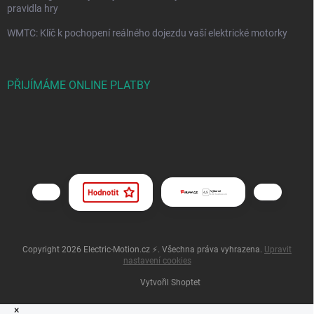
pravidla hry
WMTC: Klíč k pochopení reálného dojezdu vaší elektrické motorky
PŘIJÍMÁME ONLINE PLATBY
Copyright 2026
Electric-Motion.cz ⚡
. Všechna práva vyhrazena.
Upravit
nastavení cookies
Vytvořil Shoptet
×