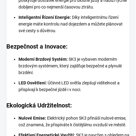
poskytuje dostatek energie pro dlouhé jízdy a nabízí rychlé
dobíjení pro co nejmenší časovou ztrátu.
Inteligentní Řízení Energie:
Díky inteligentnímu řízení
energie máte kontrolu nad dojezdem a můžete plánovat
své cesty s důvěrou.
Bezpečnost a Inovace:
Moderní Brzdový Systém:
SK3 je vybaven moderním
brzdovým systémem, který zajišťuje bezpečné a plynulé
brzdění.
LED Osvětlení:
Účinné LED světla zlepšují viditelnost a
přispívají k bezpečné jízdě i v noci.
Ekologická Udržitelnost:
Nulové Emise:
Elektrický pohon SK3 přináší nulové emise,
což znamená, že přispíváte k čistějšímu ovzduší ve městě.
Efektivní Energetické Využití:
SK3 je navržen s ohledem na