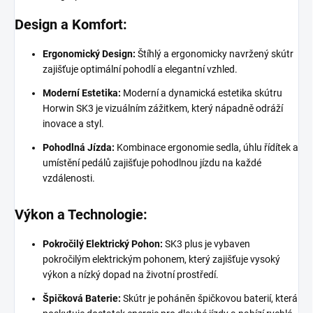
Design a Komfort:
Ergonomický Design:
Štíhlý a ergonomicky navržený skútr
zajišťuje optimální pohodlí a elegantní vzhled.
Moderní Estetika:
Moderní a dynamická estetika skútru
Horwin SK3 je vizuálním zážitkem, který nápadně odráží
inovace a styl.
Pohodlná Jízda:
Kombinace ergonomie sedla, úhlu řídítek a
umístění pedálů zajišťuje pohodlnou jízdu na každé
vzdálenosti.
Výkon a Technologie:
Pokročilý Elektrický Pohon:
SK3 plus je vybaven
pokročilým elektrickým pohonem, který zajišťuje vysoký
výkon a nízký dopad na životní prostředí.
Špičková Baterie:
Skútr je poháněn špičkovou baterií, která