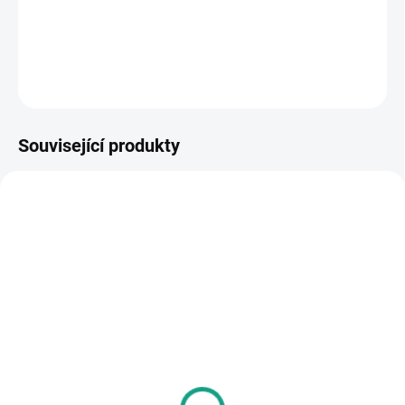
rozhraní OBD
.
DETAILNÍ INFORMACE
ZEPTAT SE
Související produkty
1673
1669
SKLADEM
SKLADEM U DODAVATELE
Vrchní kufr SHAD SH 33
Vrchní kufr SHAD SH39
černý
karbonový
1 990 Kč
3 035 Kč