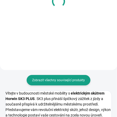
Do košíku
Do košíku
SH33 je kompaktní kufr s
SH39 kufr nové generace střední
kapacitou pro jednu helmu a
třídy v karbonové verzi. Kapacita:
rukavice. Opěrka, brzdové světlo a
1 integrální + 1 otevřená helma.
barevné kryty dostupné jako
Dostupná opěrka a brzdové
příslušenství. Včetně plotny.
světlo. Včetně plotny.
Zobrazit všechny související produkty
Vítejte v budoucnosti městské mobility s
elektrickým skútrem
Horwin SK3 PLUS
. SK3 plus přináší špičkový zážitek z jízdy a
současně přispívá k udržitelnějšímu městskému prostředí.
Představujeme vám revoluční elektrický skútr, jehož design, výkon
a technologie postaví vaše cestování na zcela novou úroveň.