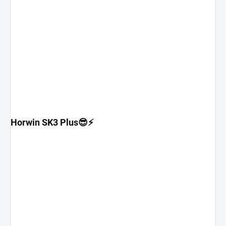
Horwin SK3 Plus😎⚡️