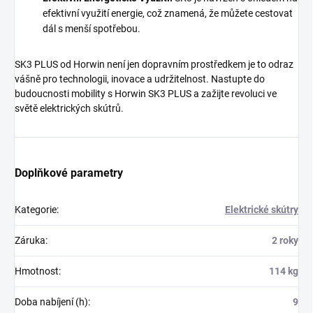
efektivní využití energie, což znamená, že můžete cestovat
dál s menší spotřebou.
SK3 PLUS od Horwin není jen dopravním prostředkem je to odraz
vášně pro technologii, inovace a udržitelnost. Nastupte do
budoucnosti mobility s Horwin SK3 PLUS a zažijte revoluci ve
světě elektrických skútrů.
Doplňkové parametry
Kategorie
:
Elektrické skútry
Záruka
:
2 roky
Hmotnost
:
114 kg
Doba nabíjení (h)
:
9