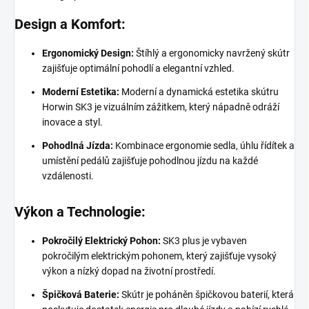
Design a Komfort:
Ergonomický Design:
Štíhlý a ergonomicky navržený skútr
zajišťuje optimální pohodlí a elegantní vzhled.
Moderní Estetika:
Moderní a dynamická estetika skútru
Horwin SK3 je vizuálním zážitkem, který nápadně odráží
inovace a styl.
Pohodlná Jízda:
Kombinace ergonomie sedla, úhlu řídítek a
umístění pedálů zajišťuje pohodlnou jízdu na každé
vzdálenosti.
Výkon a Technologie:
Pokročilý Elektrický Pohon:
SK3 plus je vybaven
pokročilým elektrickým pohonem, který zajišťuje vysoký
výkon a nízký dopad na životní prostředí.
Špičková Baterie:
Skútr je poháněn špičkovou baterií, která