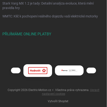
Stark Varg MX 1.2 je tady: Detailní analýza evoluce, která mění
pravidla hry
WMTC: Klíč k pochopení reálného dojezdu vaší elektrické motorky
PŘIJÍMÁME ONLINE PLATBY
Copyright 2026
Electric-Motion.cz ⚡
. Všechna práva vyhrazena.
Upravit
nastavení cookies
Vytvořil Shoptet