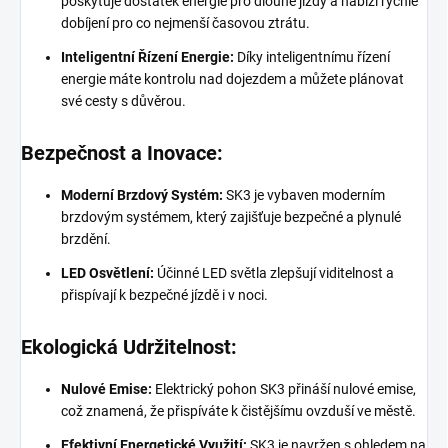
poskytuje dostatek energie pro dlouhé jízdy a nabízí rychlé
dobíjení pro co nejmenší časovou ztrátu.
Inteligentní Řízení Energie:
Díky inteligentnímu řízení
energie máte kontrolu nad dojezdem a můžete plánovat
své cesty s důvěrou.
Bezpečnost a Inovace:
Moderní Brzdový Systém:
SK3 je vybaven moderním
brzdovým systémem, který zajišťuje bezpečné a plynulé
brzdění.
LED Osvětlení:
Účinné LED světla zlepšují viditelnost a
přispívají k bezpečné jízdě i v noci.
Ekologická Udržitelnost:
Nulové Emise:
Elektrický pohon SK3 přináší nulové emise,
což znamená, že přispíváte k čistějšímu ovzduší ve městě.
Efektivní Energetické Využití:
SK3 je navržen s ohledem na