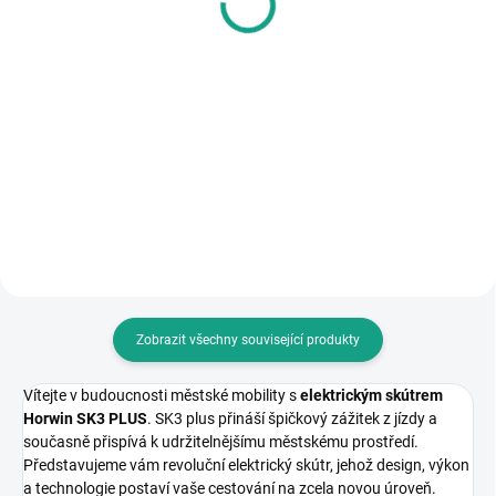
Do košíku
Do košíku
SH39 kufr nové generace střední
Montážní sada TOPCASE
třídy v karbonové verzi. Kapacita:
HORWIN pro SK1 a SK3 je
1 integrální + 1 otevřená helma.
speciálně navržený doplněk pro
Dostupná opěrka a brzdové
elektrické skútry Horwin SK1 a
světlo. Včetně plotny.
SK3. Tato sada umožňuje snadné
a bezpečné upevnění topcase
(horního...
Zobrazit všechny související produkty
Vítejte v budoucnosti městské mobility s
elektrickým skútrem
Horwin SK3 PLUS
. SK3 plus přináší špičkový zážitek z jízdy a
současně přispívá k udržitelnějšímu městskému prostředí.
Představujeme vám revoluční elektrický skútr, jehož design, výkon
a technologie postaví vaše cestování na zcela novou úroveň.