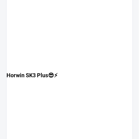
Horwin SK3 Plus😎⚡️