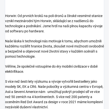
Horwin: Od prvních kroků na poli dronů a čínské vesmírné stanice
vznikl mezinárodní tým Horwin, skládající se z nadšenců do
technologie a podnikání. Jsme hrdí na naši plnou kapacitu vývoje
od softwaru po hardware.
Naše láska k technologii nás motivuje k tomu, abychom umožnili
každému rozšířit hranice života, zkoušet nové možnosti svobodně
a bezpečně a objevovat nové životní stavy v každém scénáři s
pomocí technologie.
Věříme, že společně vstoupíme do éry mobilní civilizace v době
elektrifikace.
S více než šesti lety výzkumu a vývoje vytvořili bestsellery jako
modely SK, EK a CR6. Naše pobočky a výzkumná centra v Evropě,
Asii a Severní Americe nám umožňují pokrýt prodejní síť ve více
než 50 zemích na 4 kontinentech. S více než 200 patenty a
oceněním Red Dot Award za design v roce 2021 máme komplexní
nezávislé duševní vlastnictví.