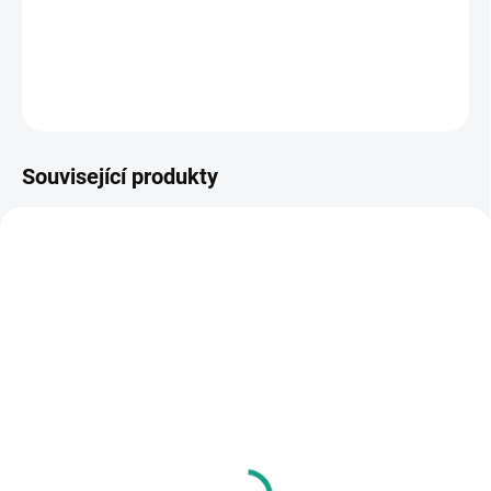
rozhraní OBD
.
DETAILNÍ INFORMACE
ZEPTAT SE
Související produkty
1669
1672
SKLADEM U DODAVATELE
SKLADEM
Vrchní kufr SHAD SH39
Montážní sada TOPCASE
karbonový
HORWIN pro SK1 a SK3
3 035 Kč
2 990 Kč