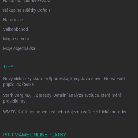
Nákup na splátky ESSOX
Nákup na splátky Cofidis
Naše mise
Velkoobchod
Mapa serveru
Moje objednávka
TIPY
Nový elektrický skútr ze Španělska, který dává smysl: Nerva Exe II
přijíždí do Česka
Stark Varg MX 1.2 je tady: Detailní analýza evoluce, která mění
pravidla hry
WMTC: Klíč k pochopení reálného dojezdu vaší elektrické motorky
PŘIJÍMÁME ONLINE PLATBY