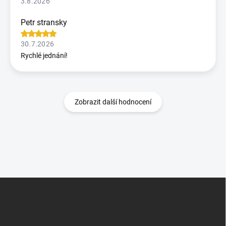
3.8.2026
Petr stransky
30.7.2026
Rychlé jednání!
Zobrazit další hodnocení
Z
á
p
a