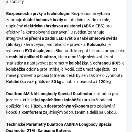
a stability.
Bezpečnostní prvky a technologie:
Bezpečnostní výbava
zahrnuje
duální bubnové brzdy
na předním i zadním kole,
doplněné
elektrickou brzdovou asistencí (ABS a EBS)
pro
efektivní a kontrolované zastavení. Osvětlení zahrnuje
integrované
přední a zadní LED světlo
a také
směrová světla
(blinkry)
, která zvyšují viditelnost v provozu.
Koloběžka
je
vybavena
EY3 displejem
s Bluetooth kompatibilitou a propojením
s
mobilní aplikací Dualtron
, která umožňuje sledovat jízdní
statistiky a nastavovat parametry
koloběžky
. S
ochranou IPX5
je
koloběžka
odolná proti stříkající vodě, což umožňuje jízdu i za
méně příznivého počasí (silnému dešti by se však mělo vyhnout).
Koloběžka
váží přibližně
30 kg
a nabízí nosnost
až 120 kg
.
Dualtron AMINIA Longbody Special Dualmotor
je vhodná pro
jezdce, kteří hledají
spolehlivou koloběžku
pro každodenní
dojíždění i delší jízdy, s
dostatečným výkonem
pro zdolávání
kopců a
komfortem
zajištěným odpružením a delší palubkou.
Technické Parametry Dualtron AMINIA Longbody Special
Dualmotor 21Ah Samsung Baterie: