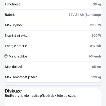
Hmotnost
:
30 kg
Baterie
:
52V 21 Ah (Samsung)
Max. výkon
:
2900 W
Nominální výkon
:
900 W
Energie baterie
:
1092 Wh
?
Max. rychlost
:
65 km/h
Max dojezd
:
65 km
Max. hmotnost jezdce
:
120 kg
Diskuze
Buďte první, kdo napíše příspěvek k této položce.