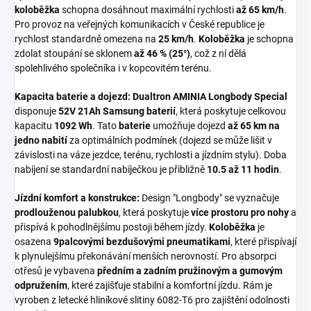
koloběžka
schopna dosáhnout maximální rychlosti
až 65 km/h
.
Pro provoz na veřejných komunikacích v České republice je
rychlost standardně omezena na
25 km/h
.
Koloběžka
je schopna
zdolat stoupání se sklonem
až 46 % (25°)
, což z ní dělá
spolehlivého společníka i v kopcovitém terénu.
Kapacita baterie a dojezd:
Dualtron AMINIA Longbody Special
disponuje
52V 21Ah Samsung baterií
, která poskytuje celkovou
kapacitu
1092 Wh
. Tato
baterie
umožňuje dojezd
až 65 km na
jedno nabití
za optimálních podmínek (dojezd se může lišit v
závislosti na váze jezdce, terénu, rychlosti a jízdním stylu). Doba
nabíjení se standardní nabíječkou je přibližně
10.5 až 11 hodin
.
Jízdní komfort a konstrukce:
Design "Longbody" se vyznačuje
prodlouženou palubkou
, která poskytuje
více prostoru pro nohy
a
přispívá k pohodlnějšímu postoji během jízdy.
Koloběžka
je
osazena
9palcovými bezdušovými pneumatikami
, které přispívají
k plynulejšímu překonávání menších nerovností. Pro absorpci
otřesů je vybavena
předním a zadním pružinovým a gumovým
odpružením
, které zajišťuje stabilní a komfortní jízdu. Rám je
vyroben z letecké hliníkové slitiny 6082-T6 pro zajištění odolnosti