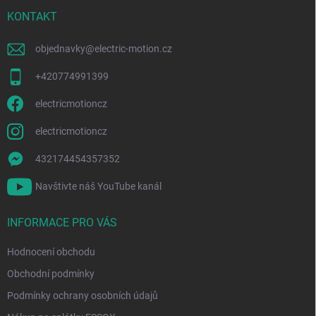
t
í
KONTAKT
objednavky
@
electric-motion.cz
+420774991399
electricmotioncz
electricmotioncz
432174454357352
Navštivte náš YouTube kanál
INFORMACE PRO VÁS
Hodnocení obchodu
Obchodní podmínky
Podmínky ochrany osobních údajů