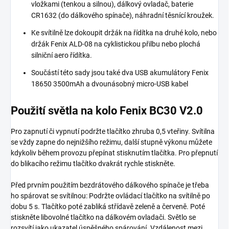
vložkami (tenkou a silnou), dálkový ovladač, baterie
CR1632 (do dálkového spínače), náhradní těsnící kroužek.
Ke svítilně lze dokoupit držák na řídítka na druhé kolo, nebo
držák Fenix ALD-08 na cyklistickou přilbu nebo plochá
silniční aero řídítka.
Součástí této sady jsou také dva USB akumulátory Fenix
18650 3500mAh a dvounásobný micro-USB kabel
Použití světla na kolo Fenix BC30 V2.0
Pro zapnutí či vypnutí podržte tlačítko zhruba 0,5 vteřiny. Svítilna
se vždy zapne do nejnižšího režimu, další stupně výkonu můžete
kdykoliv během provozu přepínat stisknutím tlačítka. Pro přepnutí
do blikacího režimu tlačítko dvakrát rychle stiskněte.
Před prvním použitím bezdrátového dálkového spínače je třeba
ho spárovat se svítilnou: Podržte ovládací tlačítko na svítilně po
dobu 5 s. Tlačítko poté zabliká střídavě zeleně a červeně. Poté
stiskněte libovolné tlačítko na dálkovém ovladači. Světlo se
rozsvítí jako ukazatel úspěšného spárování. Vzdálenost mezi