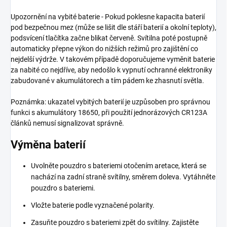
Upozornění na vybité baterie - Pokud poklesne kapacita baterií
pod bezpečnou mez (může se lišit dle stáří baterií a okolní teploty),
podsvícení tlačítka začne blikat červeně. Svítilna poté postupně
automaticky přepne výkon do nižších režimů pro zajištění co
nejdelší výdrže. V takovém případě doporučujeme vyměnit baterie
za nabité co nejdříve, aby nedošlo k vypnutí ochranné elektroniky
zabudované v akumulátorech a tím pádem ke zhasnutí světla.
Poznámka: ukazatel vybitých baterií je uzpůsoben pro správnou
funkci s akumulátory 18650, při použití jednorázových CR123A
článků nemusí signalizovat správně.
Výměna baterií
Uvolněte pouzdro s bateriemi otočením aretace, která se
nachází na zadní straně svítilny, směrem doleva. Vytáhněte
pouzdro s bateriemi.
Vložte baterie podle vyznačené polarity.
Zasuňte pouzdro s bateriemi zpět do svítilny. Zajistěte