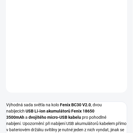
DORUČIT DO:
11.8.2026
MOŽNOSTI
DORUČENÍ
−
+
Přidat do košíku
Extrémně výkonná svítilna cyklo svítilna Fenix BC30 V 2.0 ✅,
2200lm, svítilna na kolo Fenix, top model.
DETAILNÍ INFORMACE
ZEPTAT SE
Výhodná sada světla na kolo
Fenix BC30 V2.0
, dvou
nabíjecích
USB Li-ion akumulátorů Fenix 18650
3500mAh
a
dvojitého micro-USB kabelu
pro pohodlné
nabíjení. Upozornění: při nabíjení USB akumulátorů kabelem přímo
v bateriovém držáku svítilny je nutné jeden z nich vyndat, jinak se