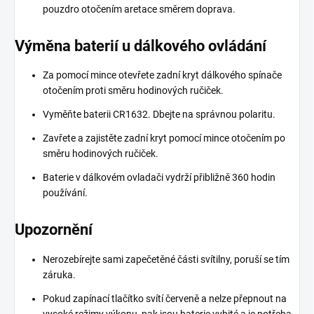
pouzdro otočením aretace směrem doprava.
Výměna baterií u dálkového ovládání
Za pomocí mince otevřete zadní kryt dálkového spínače
otočením proti směru hodinových ručiček.
Vyměňte baterii CR1632. Dbejte na správnou polaritu.
Zavřete a zajistěte zadní kryt pomocí mince otočením po
směru hodinových ručiček.
Baterie v dálkovém ovladači vydrží přibližně 360 hodin
používání.
Upozornění
Nerozebírejte sami zapečetěné části svítilny, poruší se tím
záruka.
Pokud zapínací tlačítko svítí červeně a nelze přepnout na
vysoké režimy výkonu, pak jsou baterie vybité a je potřeba