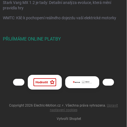
Stark Varg MX 1.2 je tady: Detailní analýza evoluce, která mění
pravidla hry
WMTC: Klíč k pochopení reálného dojezdu vaší elektrické motorky
PŘIJÍMÁME ONLINE PLATBY
Copyright 2026
Electric-Motion.cz ⚡
. Všechna práva vyhrazena.
Upravit
nastavení cookies
Vytvořil Shoptet