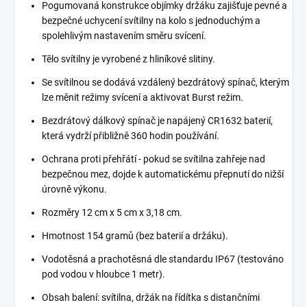
Pogumovaná konstrukce objímky držáku zajišťuje pevné a
bezpečné uchycení svítilny na kolo s jednoduchým a
spolehlivým nastavením směru svícení.
Tělo svítilny je vyrobené z hliníkové slitiny.
Se svítilnou se dodává vzdálený bezdrátový spínač, kterým
lze měnit režimy svícení a aktivovat Burst režim.
Bezdrátový dálkový spínač je napájený CR1632 baterií,
která vydrží přibližně 360 hodin používání.
Ochrana proti přehřátí - pokud se svítilna zahřeje nad
bezpečnou mez, dojde k automatickému přepnutí do nižší
úrovně výkonu.
Rozměry 12 cm x 5 cm x 3,18 cm.
Hmotnost 154 gramů (bez baterií a držáku).
Vodotěsná a prachotěsná dle standardu IP67 (testováno
pod vodou v hloubce 1 metr).
Obsah balení: svítilna, držák na řídítka s distančními