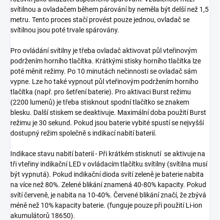
svítilnou a ovladačem během párování by neměla být delší než 1,5
metru. Tento proces stačí provést pouze jednou, ovladač se
svítilnou jsou poté trvale spárovány.
Pro ovládání svítilny je třeba ovladač aktivovat půl vteřinovým
podržením horního tlačítka. Krátkými stisky horního tlačítka lze
poté měnit režimy. Po 10 minutách nečinnosti se ovladač sám
vypne. Lze ho také vypnout půl vteřinovým podržením horního
tlačítka (např. pro šetření baterie). Pro aktivaci Burst režimu
(2200 lumenů) je třeba stisknout spodní tlačítko se znakem
blesku. Další stiskem se deaktivuje. Maximální doba použití Burst
režimu je 30 sekund. Pokud jsou baterie vybité spustí se nejvyšší
dostupný režim společně s indikací nabití baterií.
Indikace stavu nabití baterií - Při krátkém stisknutí se aktivuje na
tři vteřiny indikační LED v ovládacím tlačítku svítilny (svítilna musí
být vypnutá). Pokud indikační dioda svítí zeleně je baterie nabita
na více než 80%. Zelené blikání znamená 40-80% kapacity. Pokud
svítí červeně, je nabita na 10-40%. Červené blikání značí, že zbývá
méně než 10% kapacity baterie. (funguje pouze při použití Li-ion
akumulátorů 18650).