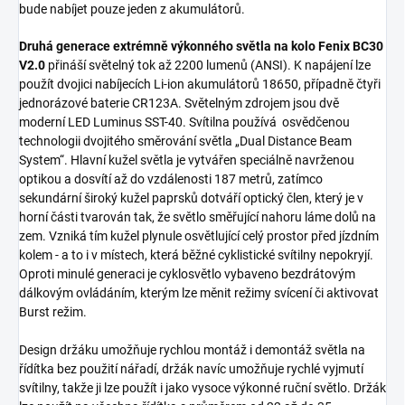
bude nabíjet pouze jeden z akumulátorů.
Druhá generace extrémně výkonného světla na kolo Fenix BC30
V2.0
přináší světelný tok až 2200 lumenů (ANSI). K napájení lze
použít dvojici nabíjecích Li-ion akumulátorů 18650, případně čtyři
jednorázové baterie CR123A. Světelným zdrojem jsou dvě
moderní LED Luminus SST-40. Svítilna používá osvědčenou
technologii dvojitého směrování světla „Dual Distance Beam
System“. Hlavní kužel světla je vytvářen speciálně navrženou
optikou a dosvítí až do vzdálenosti 187 metrů, zatímco
sekundární široký kužel paprsků dotváří optický člen, který je v
horní části tvarován tak, že světlo směřující nahoru láme dolů na
zem. Vzniká tím kužel plynule osvětlující celý prostor před jízdním
kolem - a to i v místech, která běžné cyklistické svítilny nepokryjí.
Oproti minulé generaci je cyklosvětlo vybaveno bezdrátovým
dálkovým ovládáním, kterým lze měnit režimy svícení či aktivovat
Burst režim.
Design držáku umožňuje rychlou montáž i demontáž světla na
řídítka bez použití nářadí, držák navíc umožňuje rychlé vyjmutí
svítilny, takže ji lze použít i jako vysoce výkonné ruční světlo. Držák