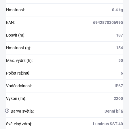
Hmotnost
:
0.4 kg
EAN
:
6942870306995
Dosvit (m)
:
187
Hmotnost (g)
:
154
Max. výdrž (h)
:
50
Počet režimů
:
6
Voděodolnost
:
IP67
Výkon (lm)
:
2200
?
Barva světla
:
Denní bílá
Světelný zdroj
:
Luminus SST-40