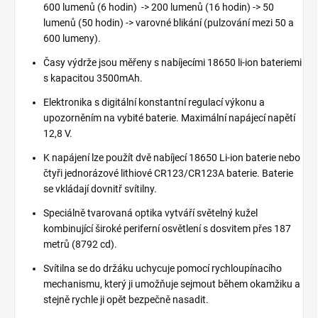
600 lumenů (6 hodin) -> 200 lumenů (16 hodin) -> 50
lumenů (50 hodin) -> varovné blikání (pulzování mezi 50 a
600 lumeny).
Časy výdrže jsou měřeny s nabíjecími 18650 li-ion bateriemi
s kapacitou 3500mAh.
Elektronika s digitální konstantní regulací výkonu a
upozorněním na vybité baterie. Maximální napájecí napětí
12,8 V.
K napájení lze použít dvě nabíjecí 18650 Li-ion baterie nebo
čtyři jednorázové lithiové CR123/CR123A baterie. Baterie
se vkládají dovnitř svítilny.
Speciálně tvarovaná optika vytváří světelný kužel
kombinující široké periferní osvětlení s dosvitem přes 187
metrů (8792 cd).
Svítilna se do držáku uchycuje pomocí rychloupínacího
mechanismu, který ji umožňuje sejmout během okamžiku a
stejně rychle ji opět bezpečně nasadit.