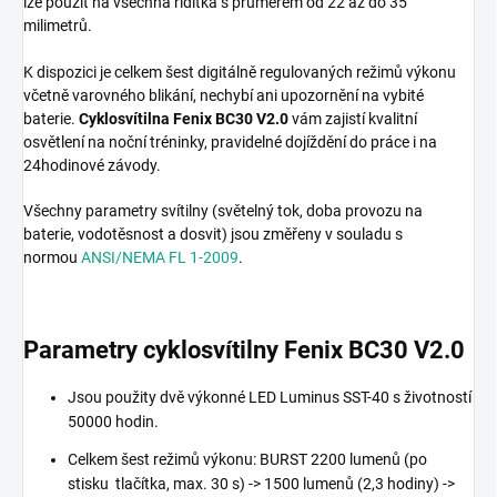
lze použít na všechna řídítka s průměrem od 22 až do 35
milimetrů.
K dispozici je celkem šest digitálně regulovaných režimů výkonu
včetně varovného blikání, nechybí ani upozornění na vybité
baterie.
Cyklosvítilna Fenix BC30 V2.0
vám zajistí kvalitní
osvětlení na noční tréninky, pravidelné dojíždění do práce i na
24hodinové závody.
Všechny parametry svítilny (světelný tok, doba provozu na
baterie, vodotěsnost a dosvit) jsou změřeny v souladu s
normou
ANSI/NEMA FL 1-2009
.
Parametry cyklosvítilny Fenix BC30 V2.0
Jsou použity dvě výkonné LED Luminus SST-40 s životností
50000 hodin.
Celkem šest režimů výkonu: BURST 2200 lumenů (po
stisku tlačítka, max. 30 s) -> 1500 lumenů (2,3 hodiny) ->