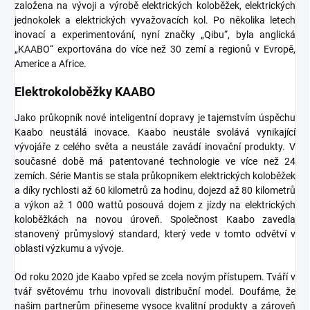
založena na vývoji a výrobě elektrických koloběžek, elektrických
jednokolek a elektrických vyvažovacích kol.
Po několika letech
inovací a experimentování, nyní značky „Qibu“, byla anglická
„KAABO“ exportována do více než 30 zemí a regionů v Evropě,
Americe a Africe.
Elektrokoloběžky KAABO
Jako průkopník nové inteligentní dopravy je tajemstvím úspěchu
Kaabo neustálá inovace.
Kaabo neustále svolává vynikající
vývojáře z celého světa a neustále zavádí inovační produkty.
V
současné době má patentované technologie ve více než 24
zemích.
Série Mantis se stala průkopníkem elektrických koloběžek
a díky rychlosti až 60 kilometrů za hodinu, dojezd až 80 kilometrů
a výkon až 1 000 wattů posouvá dojem z jízdy na elektrických
koloběžkách na novou úroveň.
Společnost Kaabo zavedla
stanovený průmyslový standard, který vede v tomto odvětví v
oblasti výzkumu a vývoje.
Od roku 2020 jde Kaabo vpřed se zcela novým přístupem.
Tváří v
tvář světovému trhu inovovali distribuční model.
Doufáme, že
našim partnerům přineseme vysoce kvalitní produkty a zároveň