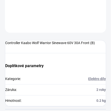
Controller Kaabo Wolf Warrior Sinewave 60V 30A Front (B)
DETAILNÍ INFORMACE
ZEPTAT SE
Controller Kaabo Wolf Warrior Sinewave 60V 30A Front (B)
Doplňkové parametry
Kategorie
:
Elektro díly
Záruka
:
2 roky
Hmotnost
:
0.2 kg