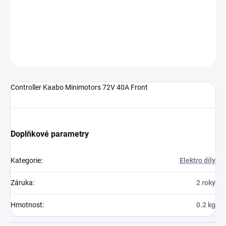
Controller Kaabo Minimotors 72V 40A Front
DETAILNÍ INFORMACE
ZEPTAT SE
Controller Kaabo Minimotors 72V 40A Front
Doplňkové parametry
Kategorie
:
Elektro díly
Záruka
:
2 roky
Hmotnost
:
0.2 kg