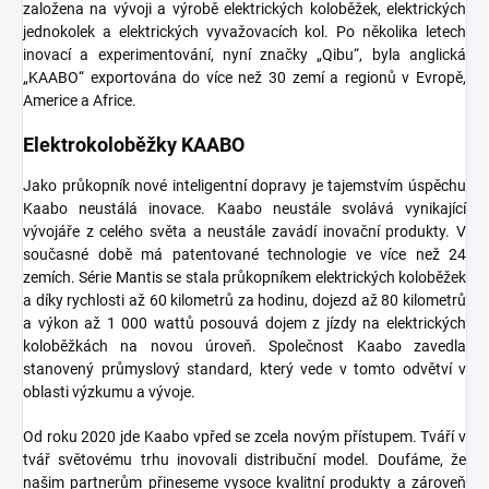
založena na vývoji a výrobě elektrických koloběžek, elektrických
jednokolek a elektrických vyvažovacích kol.
Po několika letech
inovací a experimentování, nyní značky „Qibu“, byla anglická
„KAABO“ exportována do více než 30 zemí a regionů v Evropě,
Americe a Africe.
Elektrokoloběžky KAABO
Jako průkopník nové inteligentní dopravy je tajemstvím úspěchu
Kaabo neustálá inovace.
Kaabo neustále svolává vynikající
vývojáře z celého světa a neustále zavádí inovační produkty.
V
současné době má patentované technologie ve více než 24
zemích.
Série Mantis se stala průkopníkem elektrických koloběžek
a díky rychlosti až 60 kilometrů za hodinu, dojezd až 80 kilometrů
a výkon až 1 000 wattů posouvá dojem z jízdy na elektrických
koloběžkách na novou úroveň.
Společnost Kaabo zavedla
stanovený průmyslový standard, který vede v tomto odvětví v
oblasti výzkumu a vývoje.
Od roku 2020 jde Kaabo vpřed se zcela novým přístupem.
Tváří v
tvář světovému trhu inovovali distribuční model.
Doufáme, že
našim partnerům přineseme vysoce kvalitní produkty a zároveň