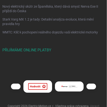
Nový elektrický skútr ze Španělska, který dává smysl: Nerva Exe II
přijíždí do Česka
Stark Varg MX 1.2 je tady: Detailní analýza evoluce, která mění
pravidla hry
WMTC: Klíč k pochopení reálného dojezdu vaší elektrické motorky
PŘIJÍMÁME ONLINE PLATBY
Copyright 2026
Electric-Motion.cz ⚡
. Všechna práva vyhrazena.
Upravit