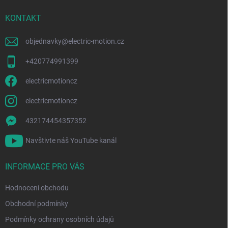
t
í
KONTAKT
objednavky
@
electric-motion.cz
+420774991399
electricmotioncz
electricmotioncz
432174454357352
Navštivte náš YouTube kanál
INFORMACE PRO VÁS
Hodnocení obchodu
Obchodní podmínky
Podmínky ochrany osobních údajů