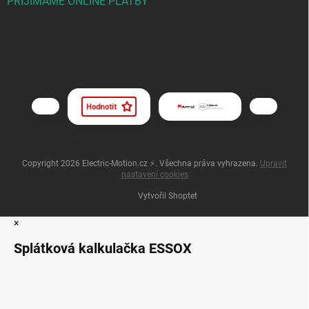
PŘIJÍMÁME ONLINE PLATBY
Copyright 2026
Electric-Motion.cz ⚡
. Všechna práva vyhrazena.
Upravit
nastavení cookies
Vytvořil Shoptet
×
Splátková kalkulačka ESSOX