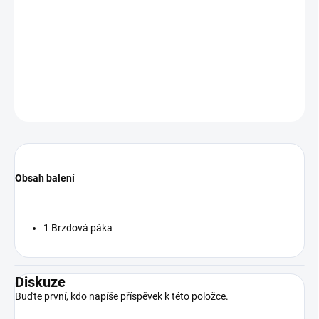
Černá, délka kabelu 150 mm (ks/bal = 1 ks)
DETAILNÍ INFORMACE
ZEPTAT SE
Obsah balení
1 Brzdová páka
Diskuze
Buďte první, kdo napíše příspěvek k této položce.