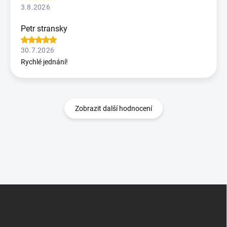
3.8.2026
Petr stransky
30.7.2026
Rychlé jednání!
Zobrazit další hodnocení
Z
á
p
a