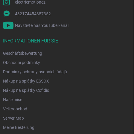
s
electricmotioncz
t
e
432174454357352
Navštivte náš YouTube kanál
INFORMATIONEN FÜR SIE
Geschäftsbewertung
Obchodní podmínky
Podmínky ochrany osobních údajů
Nákup na splátky ESSOX
Nákup na splátky Cofidis
Naše mise
Velkoobchod
Server Map
Meine Bestellung