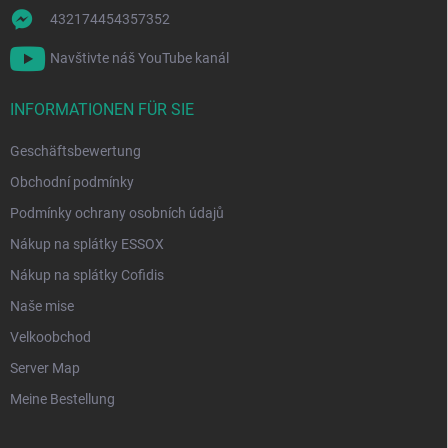
e
432174454357352
Navštivte náš YouTube kanál
INFORMATIONEN FÜR SIE
Geschäftsbewertung
Obchodní podmínky
Podmínky ochrany osobních údajů
Nákup na splátky ESSOX
Nákup na splátky Cofidis
Naše mise
Velkoobchod
Server Map
Meine Bestellung