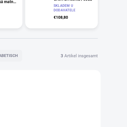
ká matná
SKLADEM U
DODAVATELE
E
€108,80
3
Artikel insgesamt
ABETISCH
2155
2152