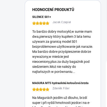
i
s
HODNOCENÍ PRODUKTŮ
t
e
SILENCE S01+
Jacek Czepiel
To bardzo dobry motocykl,w sumie mam
dwa,pierwszy który kupiłem 3 lata temu
używam za granicą model S01
bezproblemowe użytkowanie jak narazie.
Ma bardzo dobre przyśpieszenie dobrze
wyważony,w mieście jest
nieoceniony,plus za duży bagażnik pod
siedzeniem.Moż nie należy do
najtańszych w porównaniu...
MAGURA MT5 hydraulická kotoučová brzda
Zdeněk Fišer
Na Magurách jezdím už dlouho, brzdí
super i při vyšší hmotnosti jezdce i na e-