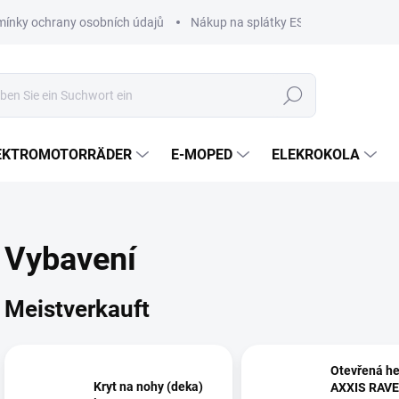
ínky ochrany osobních údajů
Nákup na splátky ESSOX
Nákup n
Suchen
EKTROMOTORRÄDER
E-MOPED
ELEKROKOLA
Vybavení
Meistverkauft
Otevřená h
Kryt na nohy (deka)
AXXIS RAV