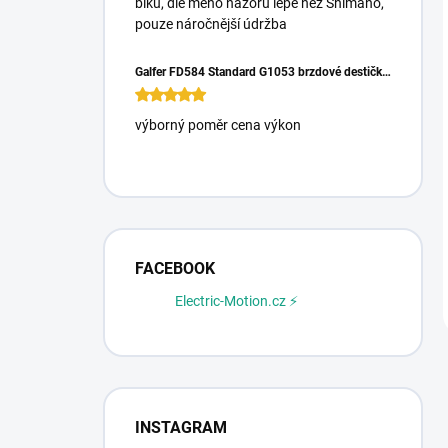
biku, dle mého názoru lépe než Shimano,
pouze náročnější údržba
Galfer FD584 Standard G1053 brzdové destičky pro Magura Gustrav PRO
výborný poměr cena výkon
FACEBOOK
Electric-Motion.cz ⚡
INSTAGRAM