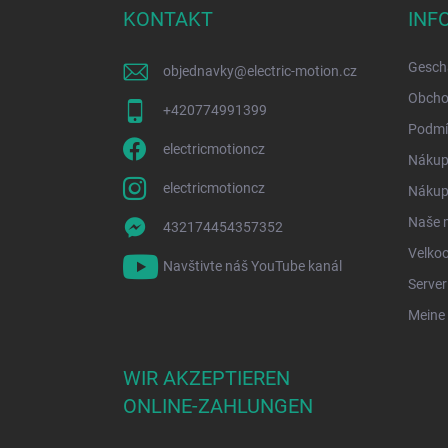
z
KONTAKT
INF
e
i
Gesch
objednavky
@
electric-motion.cz
l
e
Obcho
+420774991399
Podmí
electricmotioncz
Nákup
electricmotioncz
Nákup 
Naše 
432174454357352
Velko
Navštivte náš YouTube kanál
Serve
Meine 
WIR AKZEPTIEREN
ONLINE-ZAHLUNGEN