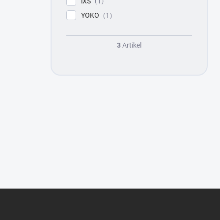
iXS
1
YOKO
1
3
Artikel
F
u
ß