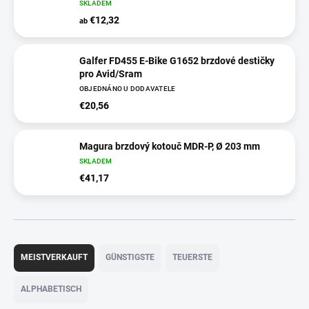
SKLADEM
€12,32
ab
Galfer FD455 E-Bike G1652 brzdové destičky
pro Avid/Sram
OBJEDNÁNO U DODAVATELE
€20,56
Magura brzdový kotouč MDR-P, Ø 203 mm
SKLADEM
€41,17
P
r
MEISTVERKAUFT
GÜNSTIGSTE
TEUERSTE
o
d
ALPHABETISCH
u